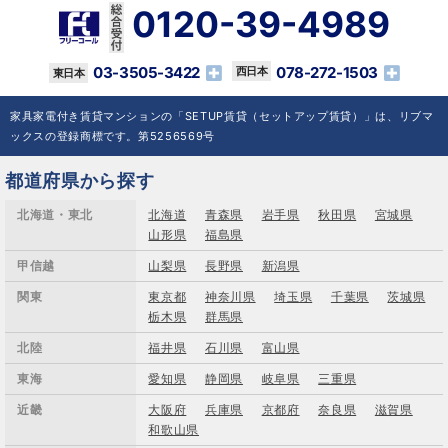
0120-39-4989
03-3505-3422
078-272-1503
家具家電付き賃貸マンションの「SETUP賃貸（セットアップ賃貸）」は、リブマ
ックスの登録商標です。第5256569号
都道府県から探す
北海道・東北
北海道
青森県
岩手県
秋田県
宮城県
山形県
福島県
甲信越
山梨県
長野県
新潟県
関東
東京都
神奈川県
埼玉県
千葉県
茨城県
栃木県
群馬県
北陸
福井県
石川県
富山県
東海
愛知県
静岡県
岐阜県
三重県
近畿
大阪府
兵庫県
京都府
奈良県
滋賀県
和歌山県