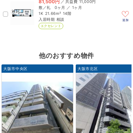
81,500円
／
11,000円
0ヶ月 ／ 1ヶ月
1K
21.66m²
14階
相談
追加
エクセレント
他のおすすめ物件
大阪市中央区
大阪市北区