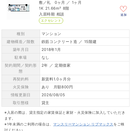
0ヶ月 ／ 1ヶ月
1K
21.66m²
8階
相談
追加
エクセレント
種別
マンション
建物構造／階数
鉄筋コンクリート造 ／ 15階建
築年月日
2018年1月
駐車場
なし
契約期間／契約形
2年 ／ 定期借家
態
再契約料
新賃料1.0ヶ月分
火災保険
あり 月額800円
情報更新日
2026/08/05
取引態様
貸主
※入居の際は、貸主指定の家賃保証と家財・火災保険に加入していただき
ます。
※1年未満のご利用の場合は、
マンスリーマンション リブマックス
をご検
討ください。