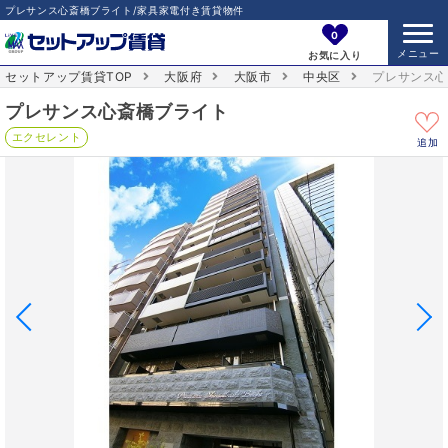
プレサンス心斎橋ブライト/家具家電付き賃貸物件
0
お気に入り
セットアップ賃貸TOP
大阪府
大阪市
中央区
プレサンス
プレサンス心斎橋ブライト
エクセレント
追加