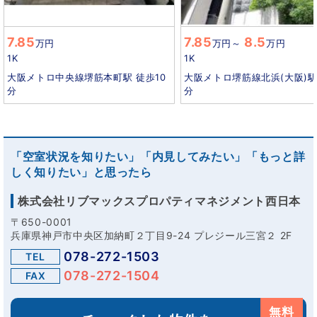
7.85
7.85
8.5
万円
万円
～
万円
1K
1K
大阪メトロ中央線堺筋本町駅 徒歩10
大阪メトロ堺筋線北浜(大阪)駅
分
分
「空室状況を知りたい」「内見してみたい」「もっと詳
しく知りたい」と思ったら
株式会社リブマックスプロパティマネジメント西日本
〒650-0001
兵庫県神戸市中央区加納町２丁目9-24 プレジール三宮２ 2F
078-272-1503
TEL
078-272-1504
FAX
無料