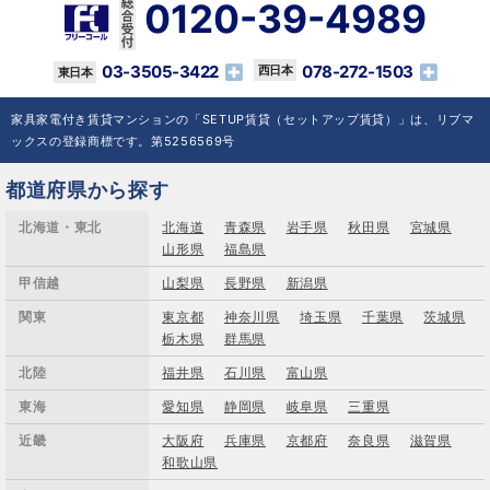
0120-39-4989
03-3505-3422
078-272-1503
家具家電付き賃貸マンションの「SETUP賃貸（セットアップ賃貸）」は、リブマ
ックスの登録商標です。第5256569号
都道府県から探す
北海道・東北
北海道
青森県
岩手県
秋田県
宮城県
山形県
福島県
甲信越
山梨県
長野県
新潟県
関東
東京都
神奈川県
埼玉県
千葉県
茨城県
栃木県
群馬県
北陸
福井県
石川県
富山県
東海
愛知県
静岡県
岐阜県
三重県
近畿
大阪府
兵庫県
京都府
奈良県
滋賀県
和歌山県