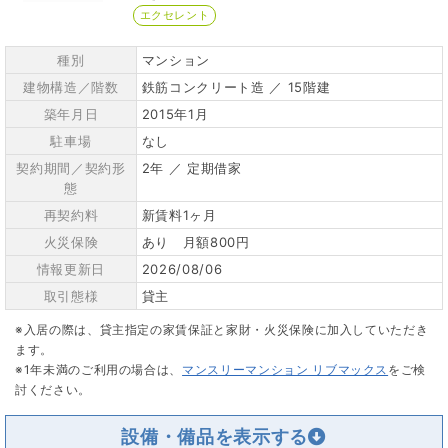
エクセレント
種別
マンション
建物構造／階数
鉄筋コンクリート造 ／ 15階建
築年月日
2015年1月
駐車場
なし
契約期間／契約形
2年 ／ 定期借家
態
再契約料
新賃料1ヶ月
火災保険
あり 月額800円
情報更新日
2026/08/06
取引態様
貸主
※入居の際は、貸主指定の家賃保証と家財・火災保険に加入していただき
ます。
※1年未満のご利用の場合は、
マンスリーマンション リブマックス
をご検
討ください。
設備・備品を