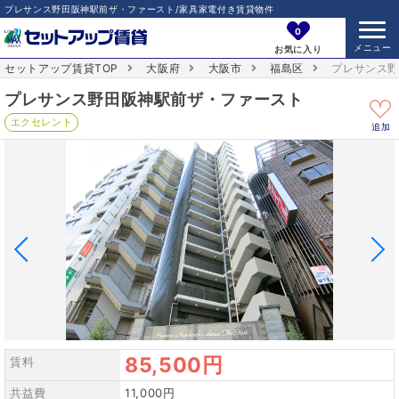
プレサンス野田阪神駅前ザ・ファースト/家具家電付き賃貸物件
0
お気に入り
セットアップ賃貸TOP
大阪府
大阪市
福島区
プレサンス
プレサンス野田阪神駅前ザ・ファースト
エクセレント
追加
85,500円
賃料
共益費
11,000円