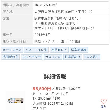
間取り／専有面積
1K ／ 25.01m²
所在地
大阪府大阪市福島区海老江７丁目2-42
交通
阪神本線野田(阪神)駅 徒歩1分
ＪＲ東西線海老江駅 徒歩1分
大阪メトロ千日前線野田阪神駅 徒歩1分
築年月
2015年1月
建物構造／階数
鉄筋コンクリート造 ／ 15階建
オートロック
バス・トイレ別
宅配ＢＯＸ
浴室乾燥機
洗面所独立
エレベーター
ガスコンロ
駐車場あり
2人入居可
詳細情報
85,500円
／
11,000円
0ヶ月 ／ 1ヶ月
1K
25.01m²
12階
2026年12月01日
追加
空き予定