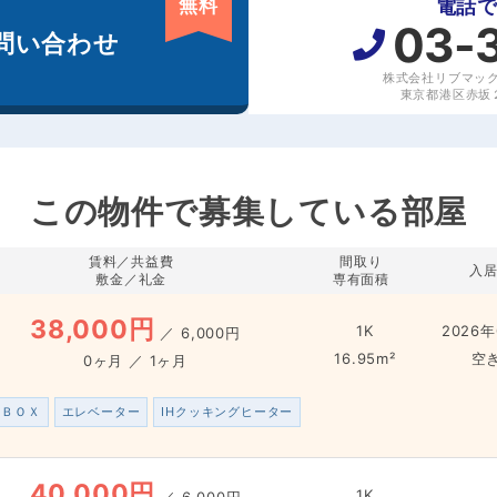
無料
電話
03-
問い合わせ
株式会社リブマッ
東京都港区赤坂２丁
この物件で募集している部屋
賃料／共益費
間取り
入
敷金／礼金
専有面積
38,000円
1K
2026年
／
6,000円
16.95m²
空
0ヶ月 ／ 1ヶ月
配ＢＯＸ
エレベーター
IHクッキングヒーター
40,000円
1K
／
6,000円