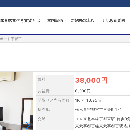
家具家電付き賃貸とは
室内設備
ご契約の流れ
よくある質問
ポート宇都宮
38,000円
賃料
共益費
6,000円
間取り／専有面積
1K ／ 16.95m²
所在地
栃木県宇都宮市三番町1-4
交通
ＪＲ東北本線宇都宮駅 徒歩9
東武宇都宮線東武宇都宮駅 徒