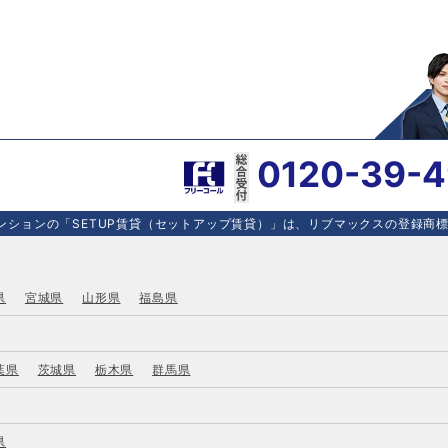
0120-39-
ションの「SETUP賃貸（セットアップ賃貸）」は、リブマックスの登録商標で
県
宮城県
山形県
福島県
葉県
茨城県
栃木県
群馬県
県