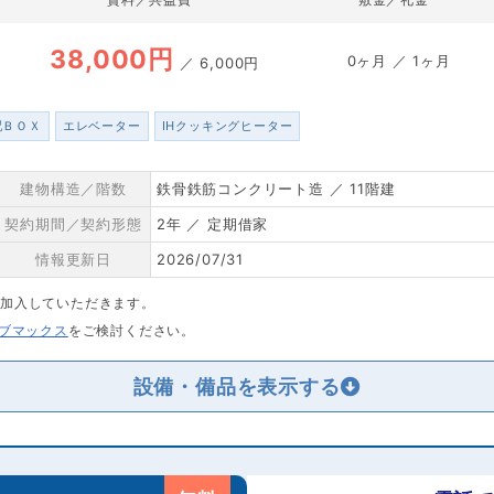
38,000円
0ヶ月 ／ 1ヶ月
／
6,000円
配ＢＯＸ
エレベーター
IHクッキングヒーター
建物構造／階数
鉄骨鉄筋コンクリート造 ／ 11階建
契約期間／契約形態
2年 ／ 定期借家
情報更新日
2026/07/31
に加入していただきます。
リブマックス
をご検討ください。
設備・備品を