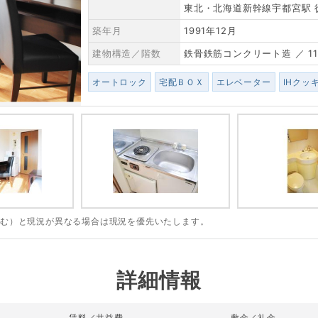
東北・北海道新幹線宇都宮駅 
築年月
1991年12月
建物構造／階数
鉄骨鉄筋コンクリート造 ／ 1
オートロック
宅配ＢＯＸ
エレベーター
IHクッ
含む）と現況が異なる場合は現況を優先いたします。
詳細情報
賃料／共益費
敷金／礼金