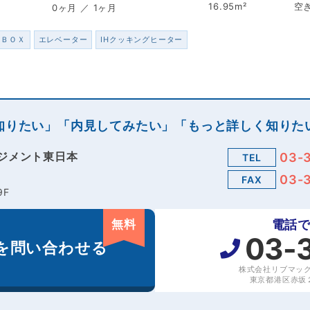
16.95m²
空
0ヶ月 ／ 1ヶ月
配ＢＯＸ
エレベーター
IHクッキングヒーター
知りたい」「内見してみたい」「もっと詳しく知りた
ジメント東日本
03-
TEL
03-
FAX
9F
無料
電話
03-
を
問い合わせる
株式会社リブマッ
東京都港区赤坂２丁