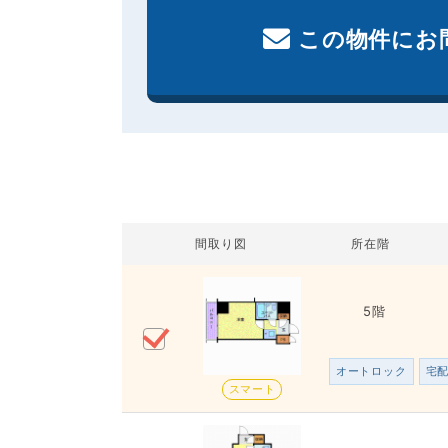
この物件にお
間取り図
所在階
5階
オートロック
宅
スマート