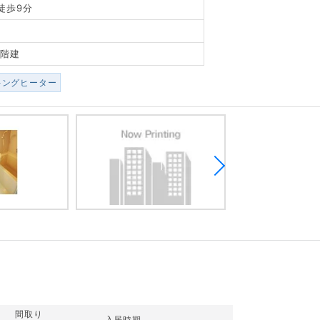
徒歩9分
1階建
キングヒーター
間取り
入居時期