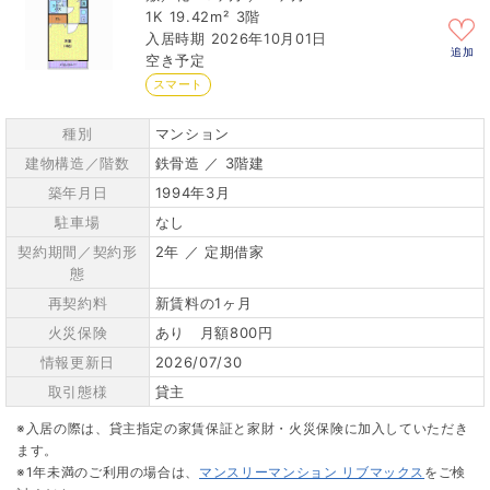
1K
19.42m²
3階
2026年10月01日
追加
空き予定
スマート
種別
マンション
建物構造／階数
鉄骨造 ／ 3階建
築年月日
1994年3月
駐車場
なし
契約期間／契約形
2年 ／ 定期借家
態
再契約料
新賃料の1ヶ月
火災保険
あり 月額800円
情報更新日
2026/07/30
取引態様
貸主
※入居の際は、貸主指定の家賃保証と家財・火災保険に加入していただき
ます。
※1年未満のご利用の場合は、
マンスリーマンション リブマックス
をご検