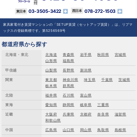
03-3505-3422
078-272-1503
家具家電付き賃貸マンションの「SETUP賃貸（セットアップ賃貸）」は、リブマ
ックスの登録商標です。第5256569号
都道府県から探す
北海道・東北
北海道
青森県
岩手県
秋田県
宮城県
山形県
福島県
甲信越
山梨県
長野県
新潟県
関東
東京都
神奈川県
埼玉県
千葉県
茨城県
栃木県
群馬県
北陸
福井県
石川県
富山県
東海
愛知県
静岡県
岐阜県
三重県
近畿
大阪府
兵庫県
京都府
奈良県
滋賀県
和歌山県
中国
広島県
山口県
岡山県
鳥取県
島根県