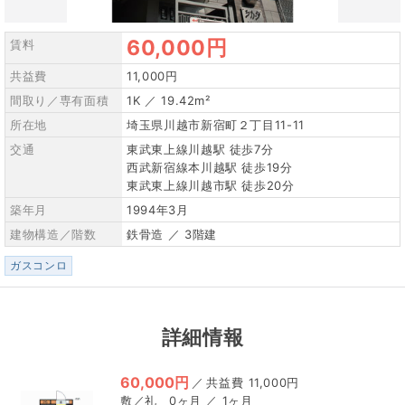
60,000円
賃料
共益費
11,000円
間取り／専有面積
1K ／ 19.42m²
所在地
埼玉県川越市新宿町２丁目11-11
交通
東武東上線川越駅 徒歩7分
西武新宿線本川越駅 徒歩19分
東武東上線川越市駅 徒歩20分
築年月
1994年3月
建物構造／階数
鉄骨造 ／ 3階建
ガスコンロ
詳細情報
60,000円
／
11,000円
0ヶ月 ／ 1ヶ月