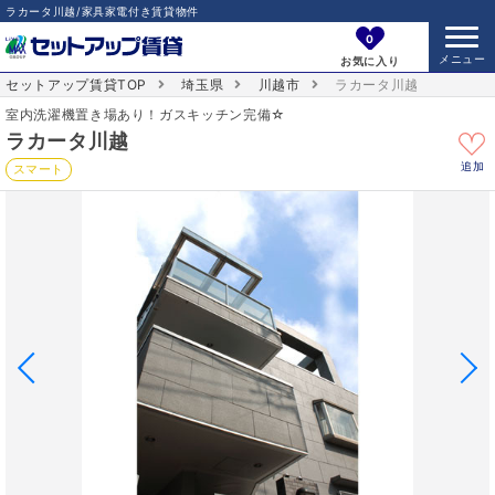
ラカータ川越/家具家電付き賃貸物件
0
お気に入り
セットアップ賃貸TOP
埼玉県
川越市
ラカータ川越
室内洗濯機置き場あり！ガスキッチン完備☆
ラカータ川越
追加
スマート