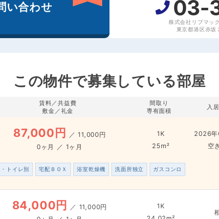
03-
問い合わせ
株式会社リブマッ
東京都港区赤坂２丁
この物件で募集している部屋
賃料／共益費
間取り
入
敷金／礼金
専有面積
87,000円
1K
2026年
／
11,000円
25m²
空
0ヶ月 ／ 1ヶ月
ス・トイレ別
宅配ＢＯＸ
浴室乾燥機
洗面所独立
ガスコンロ
84,000円
1K
／
11,000円
24.02m²
0ヶ月 ／ 1ヶ月