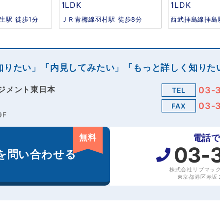
1LDK
1LDK
生駅 徒歩1分
ＪＲ青梅線羽村駅 徒歩8分
西武拝島線拝島
知りたい」「内見してみたい」「もっと詳しく知りた
ジメント東日本
03-
TEL
03-
FAX
9F
無料
電話
03-
を
問い合わせる
株式会社リブマッ
東京都港区赤坂２丁