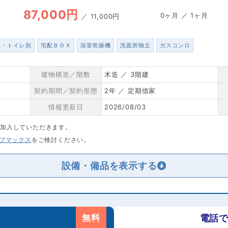
87,000円
0ヶ月 ／ 1ヶ月
／
11,000円
ス・トイレ別
宅配ＢＯＸ
浴室乾燥機
洗面所独立
ガスコンロ
建物構造／階数
木造 ／ 3階建
契約期間／契約形態
2年 ／ 定期借家
情報更新日
2026/08/03
に加入していただきます。
リブマックス
をご検討ください。
設備・備品を
無料
電話