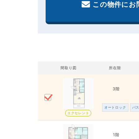
この物件にお
間取り図
所在階
3階
オートロック
バ
エクセレント
1階