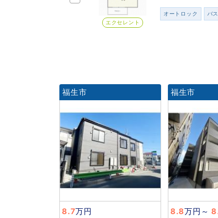
オートロック
バ
エクセレント
福生市
福生市
8.7
万円
8.8
万円
～
8