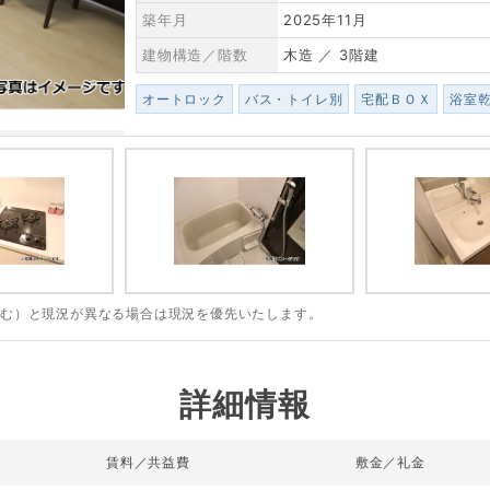
築年月
2025年11月
建物構造／階数
木造 ／ 3階建
オートロック
バス・トイレ別
宅配ＢＯＸ
浴室
含む）と現況が異なる場合は現況を優先いたします。
詳細情報
賃料／共益費
敷金／礼金