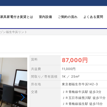
家具家電付き賃貸とは
室内設備
ご契約の流れ
よくある質問
ゾン福生牛浜リント
ト
87,000円
賃料
共益費
11,000円
間取り／専有面積
1K ／ 25m²
所在地
東京都福生市牛浜142-3
交通
ＪＲ青梅線牛浜駅 徒歩3分
ＪＲ五日市線熊川駅 徒歩11分
ＪＲ青梅線福生駅 徒歩15分