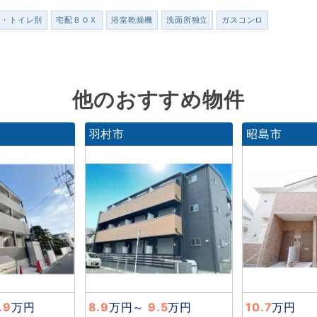
ス・トイレ別
宅配ＢＯＸ
浴室乾燥機
洗面所独立
ガスコンロ
他のおすすめ物件
羽村市
昭島市
.9
万円
8.9
万円
～
9.5
万円
10.7
万円