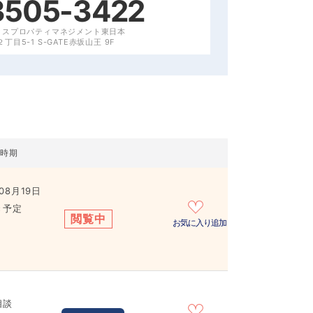
3505-3422
クスプロパティマネジメント東日本
目5-1 S-GATE赤坂山王 9F
居時期
08月19日
き予定
閲覧中
お気に入り追加
相談