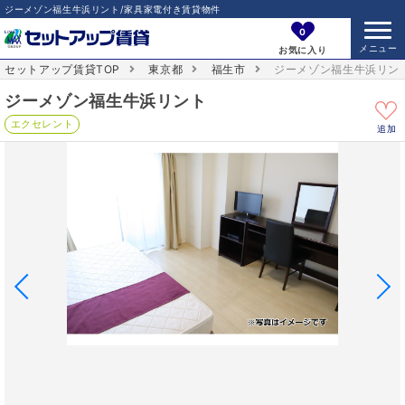
ジーメゾン福生牛浜リント/家具家電付き賃貸物件
0
お気に入り
セットアップ賃貸TOP
東京都
福生市
ジーメゾン福生牛浜リン
ジーメゾン福生牛浜リント
エクセレント
追加