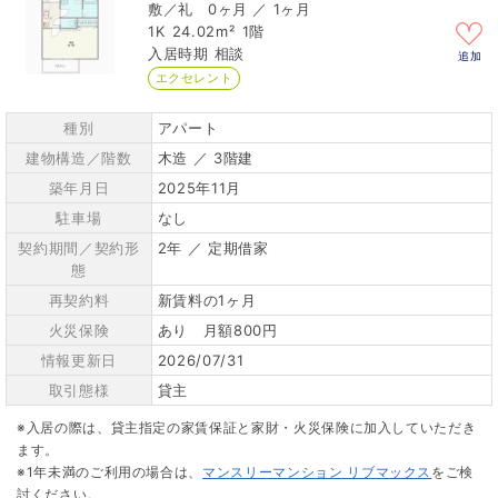
0ヶ月 ／ 1ヶ月
1K
24.02m²
1階
相談
追加
エクセレント
種別
アパート
建物構造／階数
木造 ／ 3階建
築年月日
2025年11月
駐車場
なし
契約期間／契約形
2年 ／ 定期借家
態
再契約料
新賃料の1ヶ月
火災保険
あり 月額800円
情報更新日
2026/07/31
取引態様
貸主
※入居の際は、貸主指定の家賃保証と家財・火災保険に加入していただき
ます。
※1年未満のご利用の場合は、
マンスリーマンション リブマックス
をご検
討ください。