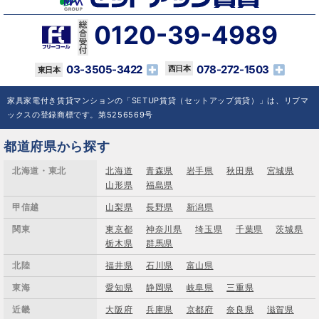
0120-39-4989
03-3505-3422
078-272-1503
家具家電付き賃貸マンションの「SETUP賃貸（セットアップ賃貸）」は、リブマ
ックスの登録商標です。第5256569号
都道府県から探す
北海道・東北
北海道
青森県
岩手県
秋田県
宮城県
山形県
福島県
甲信越
山梨県
長野県
新潟県
関東
東京都
神奈川県
埼玉県
千葉県
茨城県
栃木県
群馬県
北陸
福井県
石川県
富山県
東海
愛知県
静岡県
岐阜県
三重県
近畿
大阪府
兵庫県
京都府
奈良県
滋賀県