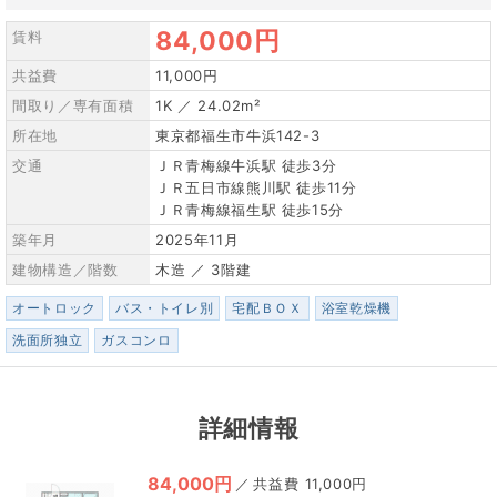
84,000円
賃料
共益費
11,000円
間取り／専有面積
1K ／ 24.02m²
所在地
東京都福生市牛浜142-3
交通
ＪＲ青梅線牛浜駅 徒歩3分
ＪＲ五日市線熊川駅 徒歩11分
ＪＲ青梅線福生駅 徒歩15分
築年月
2025年11月
建物構造／階数
木造 ／ 3階建
オートロック
バス・トイレ別
宅配ＢＯＸ
浴室乾燥機
洗面所独立
ガスコンロ
詳細情報
84,000円
／
11,000円