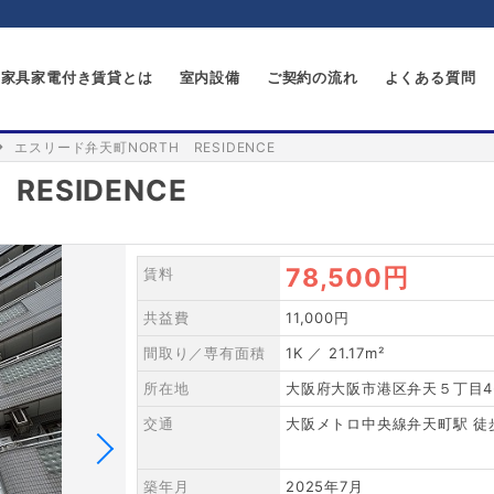
家具家電付き賃貸とは
室内設備
ご契約の流れ
よくある質問
エスリード弁天町NORTH RESIDENCE
ESIDENCE
78,500円
賃料
共益費
11,000円
間取り／専有面積
1K ／ 21.17m²
所在地
大阪府大阪市港区弁天５丁目4-
交通
大阪メトロ中央線弁天町駅 徒
築年月
2025年7月