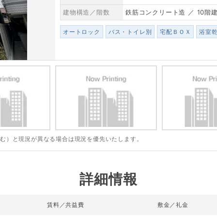
建物構造／階数
鉄筋コンクリート造 ／ 10階
オートロック
バス・トイレ別
宅配ＢＯＸ
浴室
含む）と現況が異なる場合は現況を優先いたします。
詳細情報
賃料／共益費
敷金／礼金