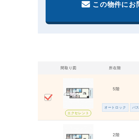
この物件にお
間取り図
所在階
5階
オートロック
バ
エクセレント
2階