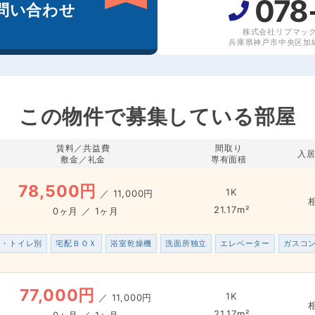
078
問い合わせ
株式会社リブマッ
兵庫県神戸市中央区加納
この物件で募集している部屋
賃料／共益費
間取り
入
敷金／礼金
専有面積
78,500円
1K
／
11,000円
21.17m²
0ヶ月 ／ 1ヶ月
ス・トイレ別
宅配ＢＯＸ
浴室乾燥機
洗面所独立
エレベーター
ガスコ
77,000円
1K
／
11,000円
21.17m²
0ヶ月 ／ 1ヶ月