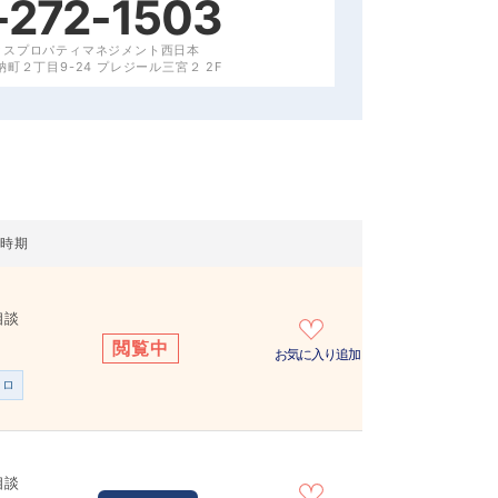
-272-1503
クスプロパティマネジメント西日本
町２丁目9-24 プレジール三宮２ 2F
居時期
相談
閲覧中
お気に入り追加
ンロ
相談