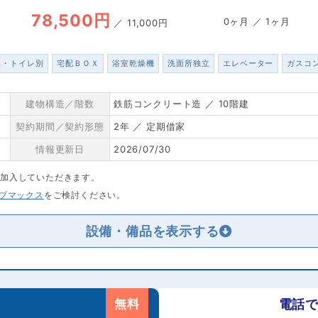
78,500円
0ヶ月 ／ 1ヶ月
／
11,000円
ス・トイレ別
宅配ＢＯＸ
浴室乾燥機
洗面所独立
エレベーター
ガスコ
建物構造／階数
鉄筋コンクリート造 ／ 10階建
契約期間／契約形態
2年 ／ 定期借家
情報更新日
2026/07/30
に加入していただきます。
リブマックス
をご検討ください。
設備・備品を
無料
電話