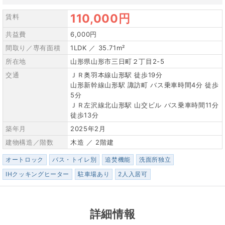
110,000円
賃料
共益費
6,000円
間取り／専有面積
1LDK ／ 35.71m²
所在地
山形県山形市三日町２丁目2-5
交通
ＪＲ奥羽本線山形駅 徒歩19分
山形新幹線山形駅 諏訪町 バス乗車時間4分 徒歩
5分
ＪＲ左沢線北山形駅 山交ビル バス乗車時間11分
徒歩13分
築年月
2025年2月
建物構造／階数
木造 ／ 2階建
オートロック
バス・トイレ別
追焚機能
洗面所独立
IHクッキングヒーター
駐車場あり
2人入居可
詳細情報