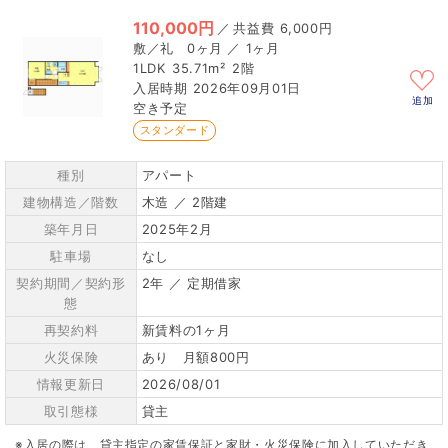
110,000円
／
6,000円
0ヶ月 ／ 1ヶ月
1LDK
35.71m²
2階
2026年09月01日
追加
空き予定
スタンダード
種別
アパート
建物構造／階数
木造 ／ 2階建
築年月日
2025年2月
駐車場
なし
契約期間／契約形
2年 ／ 定期借家
態
再契約料
新賃料の1ヶ月
火災保険
あり 月額800円
情報更新日
2026/08/01
取引態様
貸主
※入居の際は、貸主指定の家賃保証と家財・火災保険に加入していただき