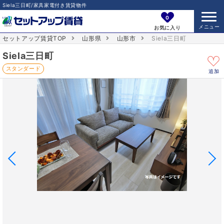
Siela三日町/家具家電付き賃貸物件
0
お気に入り
セットアップ賃貸TOP
山形県
山形市
Siela三日町
Siela三日町
スタンダード
追加