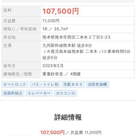
107,500円
賃料
共益費
11,000円
間取り／専有面積
1R ／ 35.7m²
所在地
熊本県熊本市西区二本木２丁目5-23
交通
九州新幹線熊本駅 徒歩8分
ＪＲ鹿児島本線熊本駅 二本木 バス乗車時間5分
徒歩5分
築年月
2025年2月
建物構造／階数
重量鉄骨造 ／ 4階建
オートロック
バス・トイレ別
宅配ＢＯＸ
浴室乾燥機
洗面所独立
エレベーター
ガスコンロ
詳細情報
107,500円
／
11,000円