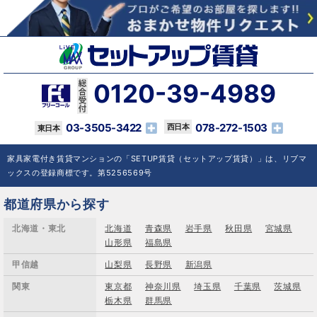
0120-39-4989
03-3505-3422
078-272-1503
家具家電付き賃貸マンションの「SETUP賃貸（セットアップ賃貸）」は、リブマ
ックスの登録商標です。第5256569号
都道府県から探す
北海道・東北
北海道
青森県
岩手県
秋田県
宮城県
山形県
福島県
甲信越
山梨県
長野県
新潟県
関東
東京都
神奈川県
埼玉県
千葉県
茨城県
栃木県
群馬県