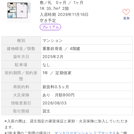
0ヶ月 ／ 1ヶ月
1R
35.7m²
2階
2026年11月16日
追加
空き予定
プレミアム
種別
マンション
建物構造／階数
重量鉄骨造 ／ 4階建
築年月日
2025年2月
駐車場
なし
契約期間／契約形
1年 ／ 定期借家
態
再契約料
新賃料0.5ヶ月
火災保険
あり 月額800円
情報更新日
2026/08/03
取引態様
貸主
※入居の際は、貸主指定の家賃保証と家財・火災保険に加入していただき
ます。
※1年未満のご利用の場合は、
マンスリーマンション リブマックス
をご検