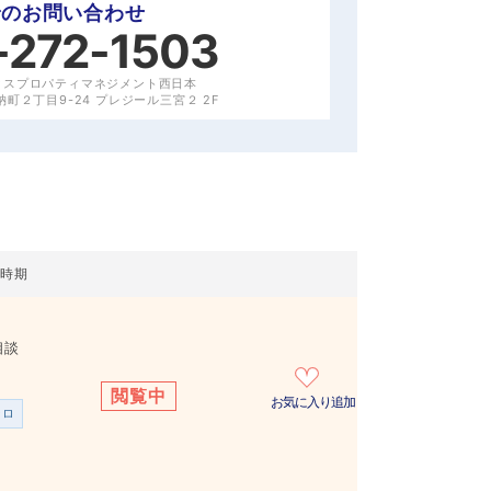
でのお問い合わせ
-272-1503
クスプロパティマネジメント西日本
町２丁目9-24 プレジール三宮２ 2F
居時期
相談
閲覧中
お気に入り追加
ンロ