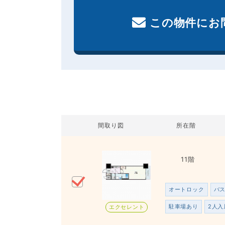
この物件にお
間取り図
所在階
11階
オートロック
バ
駐車場あり
2人入
エクセレント