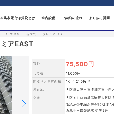
家具家電付き賃貸とは
室内設備
ご契約の流れ
よくある質問
区
エスリード新大阪ザ・プレミアEAST
ミアEAST
75,500円
賃料
共益費
11,000円
間取り／専有面積
1K ／ 21.09m²
所在地
大阪府大阪市東淀川区東中島２
交通
大阪メトロ御堂筋線新大阪駅 徒
阪急京都本線崇禅寺駅 徒歩7
阪急千里線柴島駅 徒歩9分