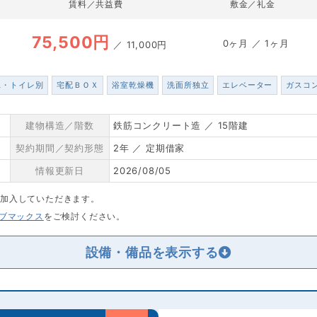
賃料／共益費
敷金／礼金
75,500円
0ヶ月 ／ 1ヶ月
／
11,000円
ス・トイレ別
宅配ＢＯＸ
浴室乾燥機
洗面所独立
エレベーター
ガスコ
建物構造／階数
鉄筋コンクリート造 ／ 15階建
契約期間／契約形態
2年 ／ 定期借家
情報更新日
2026/08/05
に加入していただきます。
リブマックス
をご検討ください。
設備・備品を