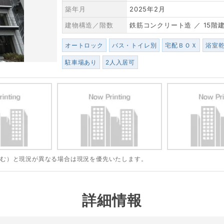
築年月
2025年2月
建物構造／階数
鉄筋コンクリート造 ／ 15階
オートロック
バス・トイレ別
宅配ＢＯＸ
浴室
駐車場あり
2人入居可
含む）と現況が異なる場合は現況を優先いたします。
詳細情報