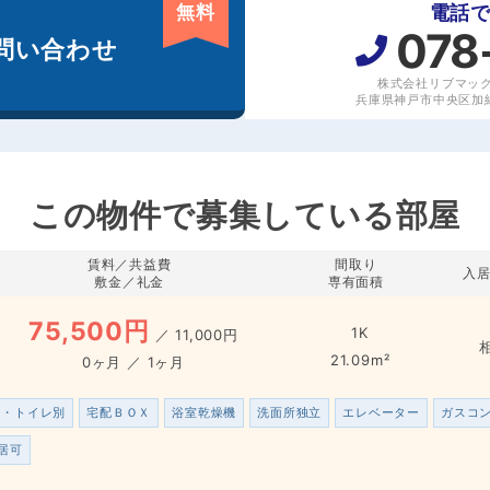
無料
電話
078
問い合わせ
株式会社リブマッ
兵庫県神戸市中央区加納
この物件で募集している部屋
賃料／共益費
間取り
入
敷金／礼金
専有面積
75,500円
1K
／
11,000円
21.09m²
0ヶ月 ／ 1ヶ月
ス・トイレ別
宅配ＢＯＸ
浴室乾燥機
洗面所独立
エレベーター
ガスコ
居可