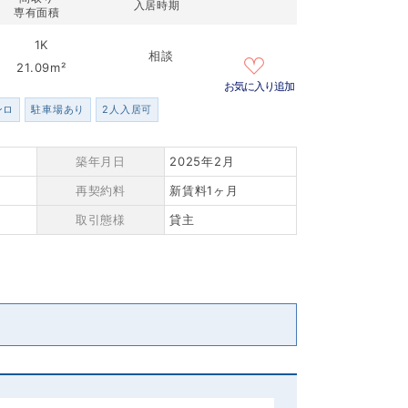
入居時期
専有面積
1K
相談
21.09m²
お気に入り追加
ンロ
駐車場あり
2人入居可
築年月日
2025年2月
再契約料
新賃料1ヶ月
取引態様
貸主