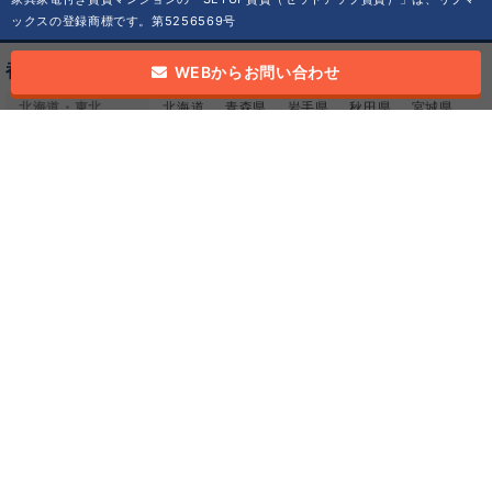
ックスの登録商標です。第5256569号
都道府県から探す
WEBからお問い合わせ
北海道・東北
北海道
青森県
岩手県
秋田県
宮城県
山形県
福島県
甲信越
山梨県
長野県
新潟県
関東
東京都
神奈川県
埼玉県
千葉県
茨城県
栃木県
群馬県
北陸
福井県
石川県
富山県
東海
愛知県
静岡県
岐阜県
三重県
近畿
大阪府
兵庫県
京都府
奈良県
滋賀県
和歌山県
中国
広島県
山口県
岡山県
鳥取県
島根県
四国
香川県
愛媛県
高知県
徳島県
九州・沖縄
福岡県
熊本県
大分県
鹿児島県
長崎県
佐賀県
沖縄県