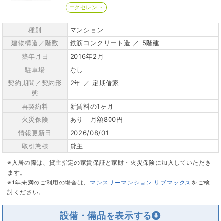
エクセレント
種別
マンション
建物構造／階数
鉄筋コンクリート造 ／ 5階建
築年月日
2016年2月
駐車場
なし
契約期間／契約形
2年 ／ 定期借家
態
再契約料
新賃料の1ヶ月
火災保険
あり 月額800円
情報更新日
2026/08/01
取引態様
貸主
※入居の際は、貸主指定の家賃保証と家財・火災保険に加入していただき
ます。
※1年未満のご利用の場合は、
マンスリーマンション リブマックス
をご検
討ください。
設備・備品を