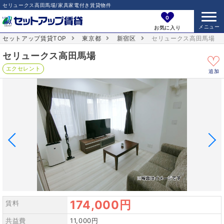
セリュークス高田馬場/家具家電付き賃貸物件
0
お気に入り
セットアップ賃貸TOP
東京都
新宿区
セリュークス高田馬場
セリュークス高田馬場
エクセレント
追加
174,000円
賃料
共益費
11,000円