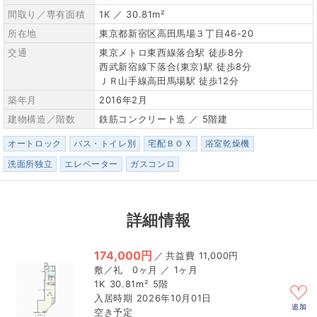
間取り／専有面積
1K ／ 30.81m²
所在地
東京都新宿区高田馬場３丁目46-20
交通
東京メトロ東西線落合駅 徒歩8分
西武新宿線下落合(東京)駅 徒歩8分
ＪＲ山手線高田馬場駅 徒歩12分
築年月
2016年2月
建物構造／階数
鉄筋コンクリート造 ／ 5階建
オートロック
バス・トイレ別
宅配ＢＯＸ
浴室乾燥機
洗面所独立
エレベーター
ガスコンロ
詳細情報
174,000円
／
11,000円
0ヶ月 ／ 1ヶ月
1K
30.81m²
5階
2026年10月01日
追加
空き予定