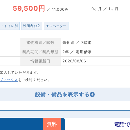
59,500円
0ヶ月 ／ 1ヶ月
／
11,000円
ス・トイレ別
洗面所独立
エレベーター
建物構造／階数
鉄骨造 ／ 7階建
契約期間／契約形態
2年 ／ 定期借家
情報更新日
2026/08/06
に加入していただきます。
リブマックス
をご検討ください。
設備・備品を
無料
電話