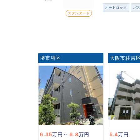
オートロック
バ
スタンダード
堺市堺区
大阪市住吉
6.35
万円
～
6.8
万円
5.4
万円