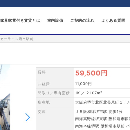
家具家電付き賃貸とは
室内設備
ご契約の流れ
よくある質問
カーライル堺市駅前
59,500円
賃料
共益費
11,000円
間取り／専有面積
1K ／ 21.07m²
所在地
大阪府堺市北区北長尾町１丁7
交通
ＪＲ阪和線堺市駅 徒歩1分
南海高野線堺東駅 阪和堺市駅前
南海本線堺駅 阪和堺市駅前 バ