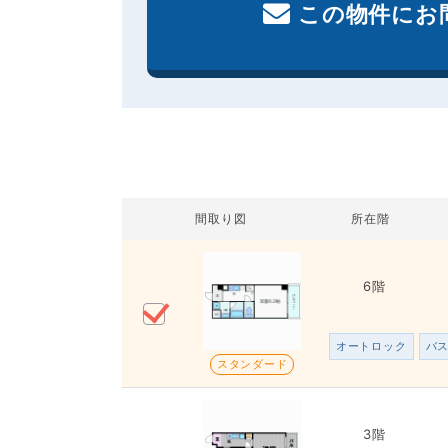
この物件にお
間取り図
所在階
6階
オートロック
バ
スタンダード
3階