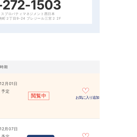
-272-1503
クスプロパティマネジメント西日本
町２丁目9-24 プレジール三宮２ 2F
居時期
12月01日
き予定
閲覧中
お気に入り追加
12月07日
き予定