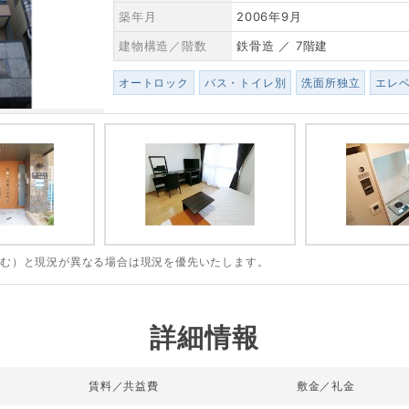
築年月
2006年9月
建物構造／階数
鉄骨造 ／ 7階建
オートロック
バス・トイレ別
洗面所独立
エレ
含む）と現況が異なる場合は現況を優先いたします。
詳細情報
賃料／共益費
敷金／礼金