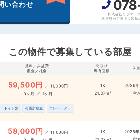
078
問い合わせ
株式会社リブマッ
兵庫県神戸市中央区加納
この物件で募集している部屋
賃料／共益費
間取り
入
敷金／礼金
専有面積
59,500円
1K
2026年
／
11,000円
21.07m²
空
0ヶ月 ／ 1ヶ月
ス・トイレ別
洗面所独立
エレベーター
58,000円
1K
2026年
／
11,000円
21.07m²
空
0ヶ月 ／ 1ヶ月