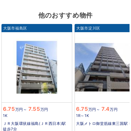
他のおすすめ物件
大阪市福島区
大阪市淀川区
6.75
7.55
6.75
7.4
万円
～
万円
万円
～
万円
1K
1R～1K
ＪＲ大阪環状線福島(ＪＲ西日本)駅
大阪メトロ御堂筋線東三国駅 
徒歩7分