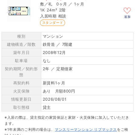
0ヶ月 ／ 1ヶ月
1K
24m²
2階
相談
追加
スタンダード
種別
マンション
建物構造／階数
鉄骨造 ／ 7階建
築年月日
2008年12月
駐車場
なし
契約期間／契約形
2年 ／ 定期借家
態
再契約料
新賃料1ヶ月
火災保険
あり 月額800円
情報更新日
2026/08/01
取引態様
貸主
※入居の際は、貸主指定の家賃保証と家財・火災保険に加入していただき
ます。
※1年未満のご利用の場合は、
マンスリーマンション リブマックス
をご検