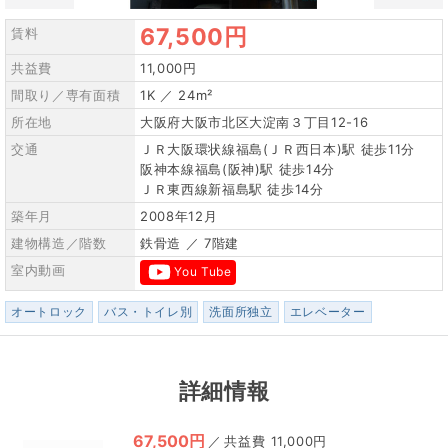
67,500円
賃料
共益費
11,000円
間取り／専有面積
1K ／ 24m²
所在地
大阪府大阪市北区大淀南３丁目12-16
交通
ＪＲ大阪環状線福島(ＪＲ西日本)駅 徒歩11分
阪神本線福島(阪神)駅 徒歩14分
ＪＲ東西線新福島駅 徒歩14分
築年月
2008年12月
建物構造／階数
鉄骨造 ／ 7階建
室内動画
You Tube
オートロック
バス・トイレ別
洗面所独立
エレベーター
詳細情報
67,500円
／
11,000円