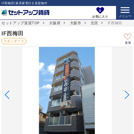
IF西梅田/家具家電付き賃貸物件
0
お気に入り
セットアップ賃貸TOP
大阪府
大阪市
北区
IF西梅田
IF西梅田
スタンダード
追加