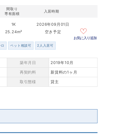
間取り
入居時期
専有面積
1K
2026年09月01日
25.24m²
空き予定
お気に入り追加
ンロ
ペット相談可
2人入居可
築年月日
2019年10月
再契約料
新賃料の1ヶ月
取引態様
貸主