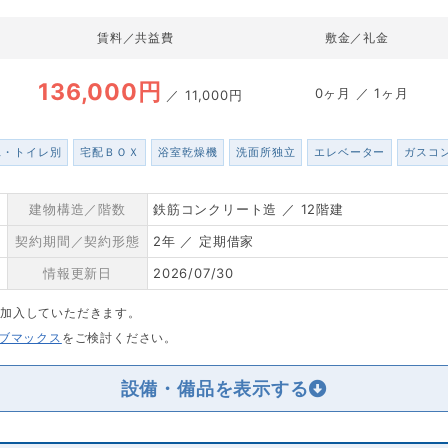
賃料／共益費
敷金／礼金
136,000円
0ヶ月 ／ 1ヶ月
／
11,000円
ス・トイレ別
宅配ＢＯＸ
浴室乾燥機
洗面所独立
エレベーター
ガスコ
建物構造／階数
鉄筋コンクリート造 ／ 12階建
契約期間／契約形態
2年 ／ 定期借家
情報更新日
2026/07/30
に加入していただきます。
リブマックス
をご検討ください。
設備・備品を