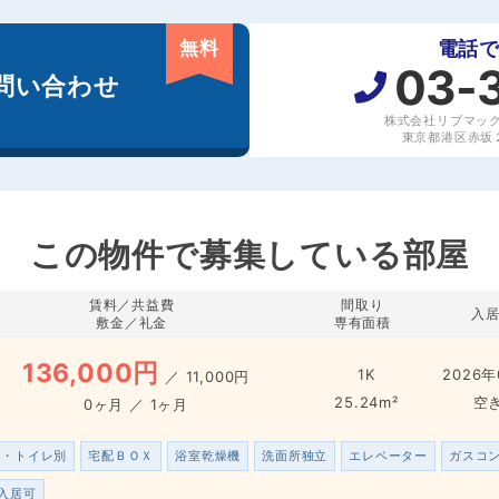
無料
電話
03-
問い合わせ
株式会社リブマッ
東京都港区赤坂２丁
この物件で募集している部屋
賃料／共益費
間取り
入
敷金／礼金
専有面積
136,000円
1K
2026年
／
11,000円
25.24m²
空
0ヶ月 ／ 1ヶ月
ス・トイレ別
宅配ＢＯＸ
浴室乾燥機
洗面所独立
エレベーター
ガスコ
入居可