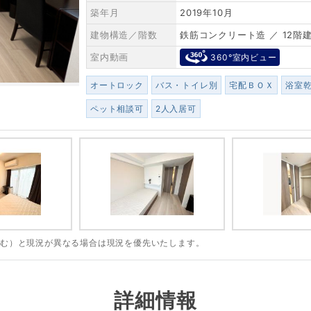
築年月
2019年10月
建物構造／階数
鉄筋コンクリート造 ／ 12階
室内動画
360°室内ビュー
オートロック
バス・トイレ別
宅配ＢＯＸ
浴室
ペット相談可
2人入居可
含む）と現況が異なる場合は現況を優先いたします。
詳細情報