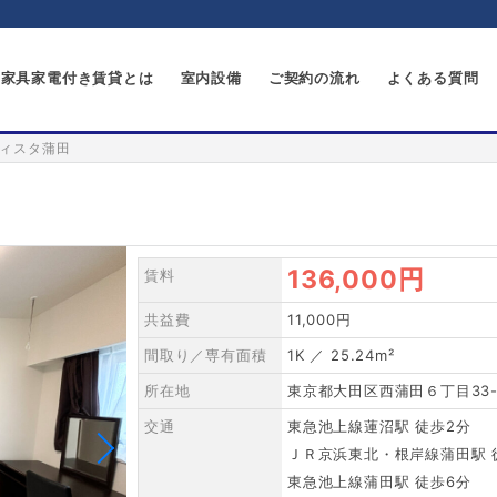
家具家電付き賃貸とは
室内設備
ご契約の流れ
よくある質問
ィスタ蒲田
136,000円
賃料
共益費
11,000円
間取り／専有面積
1K ／ 25.24m²
所在地
東京都大田区西蒲田６丁目33-
交通
東急池上線蓮沼駅 徒歩2分
ＪＲ京浜東北・根岸線蒲田駅 
東急池上線蒲田駅 徒歩6分