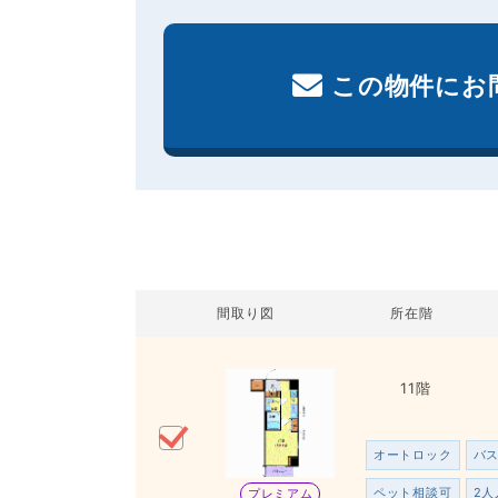
この物件にお
間取り図
所在階
11階
オートロック
バ
ペット相談可
2人
プレミアム