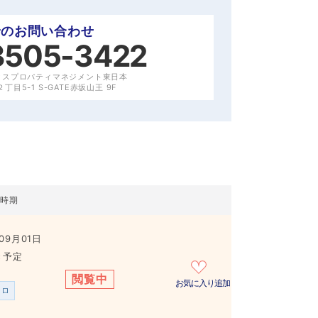
でのお問い合わせ
3505-3422
クスプロパティマネジメント東日本
目5-1 S-GATE赤坂山王 9F
居時期
09月01日
き予定
閲覧中
お気に入り追加
ンロ