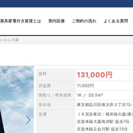
家具家電付き賃貸とは
室内設備
ご契約の流れ
よくある質問
ォルム大森
131,000円
賃料
共益費
11,000円
間取り／専有面積
1K ／ 20.5m²
所在地
東京都品川区南大井３丁目13-
交通
ＪＲ京浜東北・根岸線大森(東京
京急本線大森海岸駅 徒歩7分
京急本線立会川駅 徒歩15分