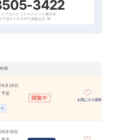
3505-3422
クスプロパティマネジメント東日本
目5-1 S-GATE赤坂山王 9F
居時期
09月29日
き予定
閲覧中
お気に入り追加
ンロ
09月16日
き予定