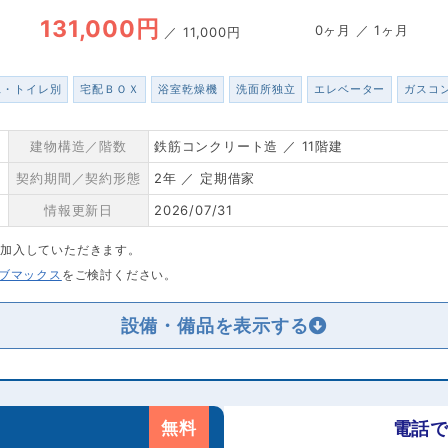
131,000円
0ヶ月 ／ 1ヶ月
／
11,000円
ス・トイレ別
宅配ＢＯＸ
浴室乾燥機
洗面所独立
エレベーター
ガスコ
建物構造／階数
鉄筋コンクリート造 ／ 11階建
契約期間／契約形態
2年 ／ 定期借家
情報更新日
2026/07/31
に加入していただきます。
リブマックス
をご検討ください。
設備・備品を
無料
電話