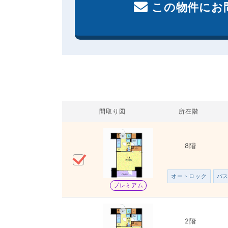
この物件にお
間取り図
所在階
8階
オートロック
バ
プレミアム
2階