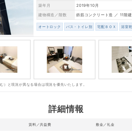
築年月
2019年10月
建物構造／階数
鉄筋コンクリート造 ／ 11階建
オートロック
バス・トイレ別
宅配ＢＯＸ
浴室
含む）と現況が異なる場合は現況を優先いたします。
詳細情報
賃料／共益費
敷金／礼金