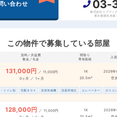
03-
問い合わせ
株式会社リブマッ
東京都港区赤坂２丁
この物件で募集している部屋
賃料／共益費
間取り
入
敷金／礼金
専有面積
131,000円
1K
2026年
／
11,000円
20.5m²
空
0ヶ月 ／ 1ヶ月
ス・トイレ別
宅配ＢＯＸ
浴室乾燥機
洗面所独立
エレベーター
ガスコ
128,000円
1K
2026年
／
11,000円
20.5m²
空
0ヶ月 ／ 1ヶ月