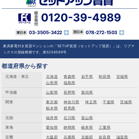
0120-39-4989
03-3505-3422
078-272-1503
家具家電付き賃貸マンションの「SETUP賃貸（セットアップ賃貸）」は、リブマ
ックスの登録商標です。第5256569号
都道府県から探す
北海道・東北
北海道
青森県
岩手県
秋田県
宮城県
山形県
福島県
甲信越
山梨県
長野県
新潟県
関東
東京都
神奈川県
埼玉県
千葉県
茨城県
栃木県
群馬県
北陸
福井県
石川県
富山県
東海
愛知県
静岡県
岐阜県
三重県
近畿
大阪府
兵庫県
京都府
奈良県
滋賀県