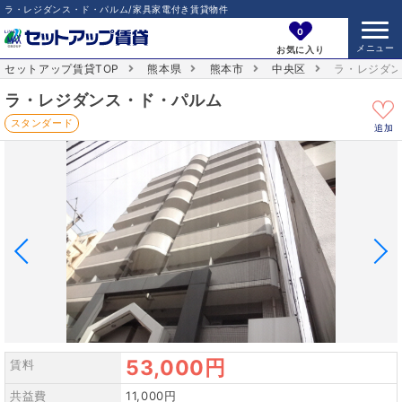
ラ・レジダンス・ド・パルム/家具家電付き賃貸物件
0
お気に入り
セットアップ賃貸TOP
熊本県
熊本市
中央区
ラ・レジダ
ラ・レジダンス・ド・パルム
スタンダード
追加
53,000円
賃料
共益費
11,000円