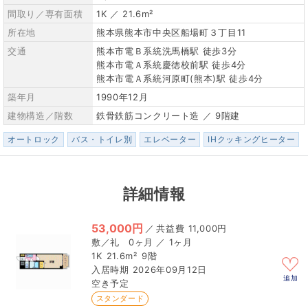
間取り／専有面積
1K ／ 21.6m²
所在地
熊本県熊本市中央区船場町３丁目11
交通
熊本市電Ｂ系統洗馬橋駅 徒歩3分
熊本市電Ａ系統慶徳校前駅 徒歩4分
熊本市電Ａ系統河原町(熊本)駅 徒歩4分
築年月
1990年12月
建物構造／階数
鉄骨鉄筋コンクリート造 ／ 9階建
オートロック
バス・トイレ別
エレベーター
IHクッキングヒーター
詳細情報
53,000円
／
11,000円
0ヶ月 ／ 1ヶ月
1K
21.6m²
9階
2026年09月12日
追加
空き予定
スタンダード