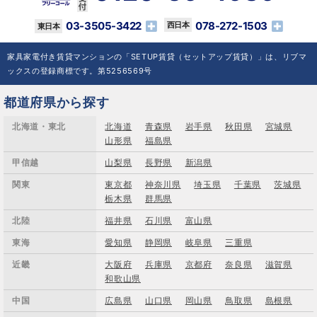
03-3505-3422
078-272-1503
家具家電付き賃貸マンションの「SETUP賃貸（セットアップ賃貸）」は、リブマ
ックスの登録商標です。第5256569号
都道府県から探す
北海道・東北
北海道
青森県
岩手県
秋田県
宮城県
山形県
福島県
甲信越
山梨県
長野県
新潟県
関東
東京都
神奈川県
埼玉県
千葉県
茨城県
栃木県
群馬県
北陸
福井県
石川県
富山県
東海
愛知県
静岡県
岐阜県
三重県
近畿
大阪府
兵庫県
京都府
奈良県
滋賀県
和歌山県
中国
広島県
山口県
岡山県
鳥取県
島根県