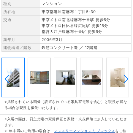
種別
マンション
所在地
東京都港区南麻布１丁目5-30
交通
東京メトロ南北線麻布十番駅 徒歩6分
東京メトロ日比谷線広尾駅 徒歩16分
都営大江戸線麻布十番駅 徒歩6分
築年月
2006年3月
建物構造／階数
鉄筋コンクリート造 ／ 12階建
※掲載されている画像（設置されている家具家電等を含む）と現況が異な
る場合は現況を優先いたします。
※入居の際は、貸主指定の家賃保証と家財・火災保険に加入していただき
ます。
※1年未満のご利用の場合は、
マンスリーマンション リブマックス
をご検