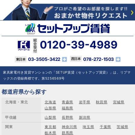
0120-39-4989
03-3505-3422
078-272-1503
家具家電付き賃貸マンションの「SETUP賃貸（セットアップ賃貸）」は、リブマ
ックスの登録商標です。第5256569号
都道府県から探す
北海道・東北
北海道
青森県
岩手県
秋田県
宮城県
山形県
福島県
甲信越
山梨県
長野県
新潟県
関東
東京都
神奈川県
埼玉県
千葉県
茨城県
栃木県
群馬県