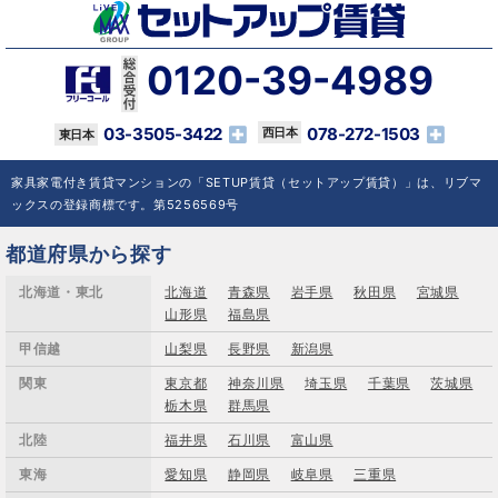
0120-39-4989
03-3505-3422
078-272-1503
家具家電付き賃貸マンションの「SETUP賃貸（セットアップ賃貸）」は、リブマ
ックスの登録商標です。第5256569号
都道府県から探す
北海道・東北
北海道
青森県
岩手県
秋田県
宮城県
山形県
福島県
甲信越
山梨県
長野県
新潟県
関東
東京都
神奈川県
埼玉県
千葉県
茨城県
栃木県
群馬県
北陸
福井県
石川県
富山県
東海
愛知県
静岡県
岐阜県
三重県