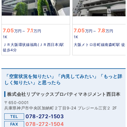
7.05
7.1
7.05
7.8
万円
～
万円
万円
～
万円
1K
1K
ＪＲ大阪環状線福島(ＪＲ西日本)駅
大阪メトロ谷町線南森町駅 徒
徒歩4分
「空室状況を知りたい」「内見してみたい」「もっと詳
しく知りたい」と思ったら
株式会社リブマックスプロパティマネジメント西日本
〒650-0001
兵庫県神戸市中央区加納町２丁目9-24 プレジール三宮２ 2F
078-272-1503
TEL
078-272-1504
FAX