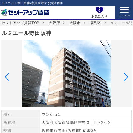
ルミエール野田阪神/家具家電付き賃貸物件
0
お気に入り
セットアップ賃貸TOP
大阪府
大阪市
福島区
ルミエール
ルミエール野田阪神
種別
マンション
所在地
大阪府大阪市福島区吉野３丁目22-22
交通
阪神本線野田(阪神)駅 徒歩3分