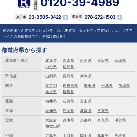
0120-39-4989
03-3505-3422
078-272-1503
家具家電付き賃貸マンションの「SETUP賃貸（セットアップ賃貸）」は、リブマ
ックスの登録商標です。第5256569号
都道府県から探す
北海道・東北
北海道
青森県
岩手県
秋田県
宮城県
山形県
福島県
甲信越
山梨県
長野県
新潟県
関東
東京都
神奈川県
埼玉県
千葉県
茨城県
栃木県
群馬県
北陸
福井県
石川県
富山県
東海
愛知県
静岡県
岐阜県
三重県
近畿
大阪府
兵庫県
京都府
奈良県
滋賀県
和歌山県
中国
広島県
山口県
岡山県
鳥取県
島根県