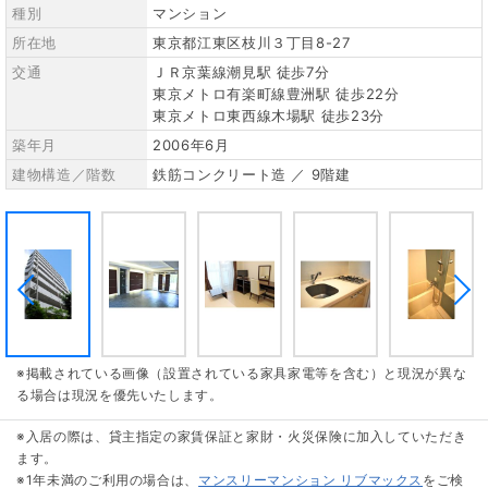
種別
マンション
所在地
東京都江東区枝川３丁目8-27
交通
ＪＲ京葉線潮見駅 徒歩7分
東京メトロ有楽町線豊洲駅 徒歩22分
東京メトロ東西線木場駅 徒歩23分
築年月
2006年6月
建物構造／階数
鉄筋コンクリート造 ／ 9階建
※掲載されている画像（設置されている家具家電等を含む）と現況が異な
る場合は現況を優先いたします。
※入居の際は、貸主指定の家賃保証と家財・火災保険に加入していただき
ます。
※1年未満のご利用の場合は、
マンスリーマンション リブマックス
をご検