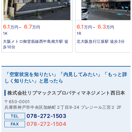
6.1
6.7
6.1
6.3
万円
～
万円
万円
～
万円
1K
1R
大阪メトロ御堂筋線西中島南方駅 徒
北大阪急行江坂駅 徒歩3分
歩10分
「空室状況を知りたい」「内見してみたい」「もっと詳
しく知りたい」と思ったら
株式会社リブマックスプロパティマネジメント西日本
〒650-0001
兵庫県神戸市中央区加納町２丁目9-24 プレジール三宮２ 2F
078-272-1503
TEL
078-272-1504
FAX