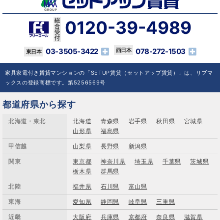
0120-39-4989
03-3505-3422
078-272-1503
家具家電付き賃貸マンションの「SETUP賃貸（セットアップ賃貸）」は、リブマ
ックスの登録商標です。第5256569号
都道府県から探す
北海道・東北
北海道
青森県
岩手県
秋田県
宮城県
山形県
福島県
甲信越
山梨県
長野県
新潟県
関東
東京都
神奈川県
埼玉県
千葉県
茨城県
栃木県
群馬県
北陸
福井県
石川県
富山県
東海
愛知県
静岡県
岐阜県
三重県
近畿
大阪府
兵庫県
京都府
奈良県
滋賀県