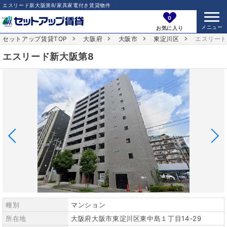
エスリード新大阪第8/家具家電付き賃貸物件
0
お気に入り
セットアップ賃貸TOP
大阪府
大阪市
東淀川区
エスリード
エスリード新大阪第8
種別
マンション
所在地
大阪府大阪市東淀川区東中島１丁目14-29