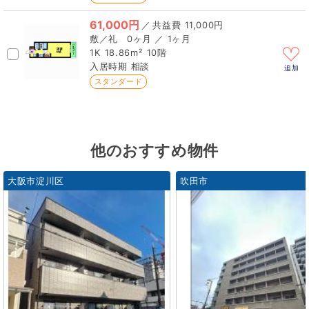
61,000円
／
11,000円
0ヶ月 ／ 1ヶ月
1K
18.86m²
10階
相談
追加
スタンダード
他のおすすめ物件
大阪市淀川区
吹田市