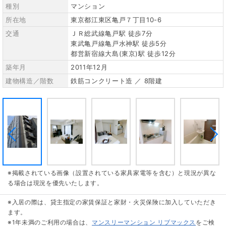
種別
マンション
所在地
東京都江東区亀戸７丁目10-6
交通
ＪＲ総武線亀戸駅 徒歩7分
東武亀戸線亀戸水神駅 徒歩5分
都営新宿線大島(東京)駅 徒歩12分
築年月
2011年12月
建物構造／階数
鉄筋コンクリート造 ／ 8階建
※掲載されている画像（設置されている家具家電等を含む）と現況が異な
る場合は現況を優先いたします。
※入居の際は、貸主指定の家賃保証と家財・火災保険に加入していただき
ます。
※1年未満のご利用の場合は、
マンスリーマンション リブマックス
をご検