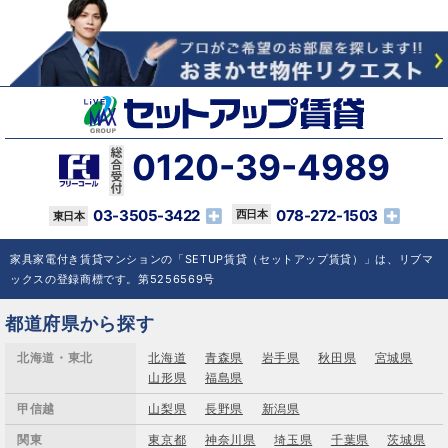
0120-39-4989
03-3505-3422
078-272-1503
家具家電付き賃貸マンションの「SETUP賃貸（セットアップ賃貸）」は、リブマ
ックスの登録商標です。第5256569号
都道府県から探す
北海道・東北
北海道
青森県
岩手県
秋田県
宮城県
山形県
福島県
甲信越
山梨県
長野県
新潟県
関東
東京都
神奈川県
埼玉県
千葉県
茨城県