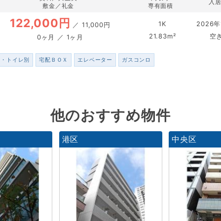
入
敷金／礼金
専有面積
122,000円
1K
2026年
／
11,000円
21.83m²
空
0ヶ月 ／ 1ヶ月
ス・トイレ別
宅配ＢＯＸ
エレベーター
ガスコンロ
他のおすすめ物件
港区
中央区