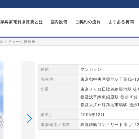
家具家電付き賃貸とは
室内設備
ご契約の流れ
よくある質問
ル・ドゥーク銀座東
東
種別
マンション
所在地
東京都中央区築地６丁目15-1
交通
東京メトロ日比谷線築地駅 徒
都営浅草線東銀座駅 徒歩10分
都営大江戸線築地市場駅 徒歩1
築年月
2005年12月
建物構造／階数
鉄骨鉄筋コンクリート造 ／ 1