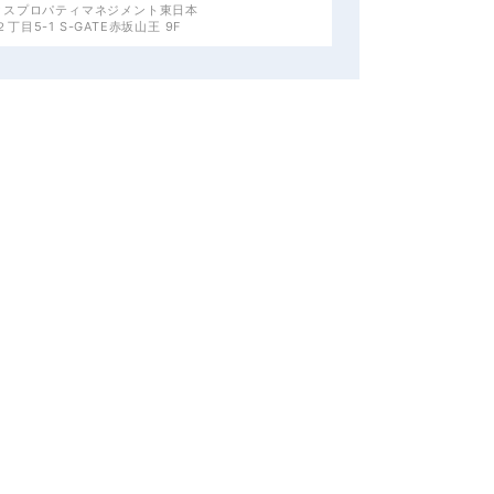
クスプロパティマネジメント東日本
目5-1 S-GATE赤坂山王 9F