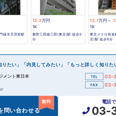
12.2
万円
12.1
万円
～
1
1K
1K
門線水天宮前駅
都営三田線三田(東京)駅 徒歩5
東京メトロ有楽
分
京)駅 徒歩6分
知りたい」「内見してみたい」「もっと詳しく知りた
ジメント東日本
03-
TEL
03-
FAX
9F
無料
電話
03-
を
問い合わせる