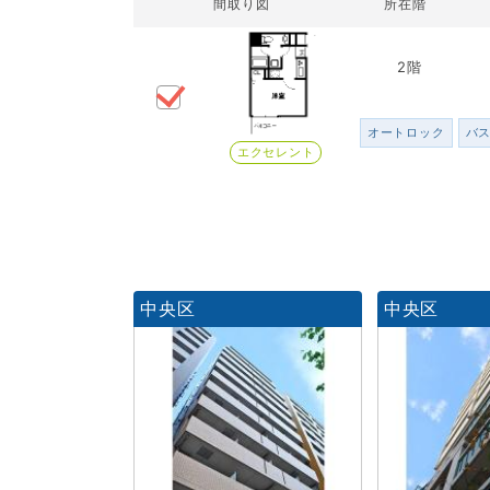
間取り図
所在階
2階
オートロック
バ
エクセレント
中央区
中央区