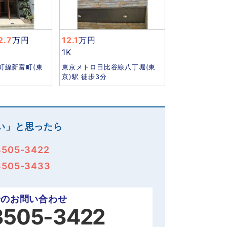
2.7
万円
12.1
万円
1K
町線新富町(東
東京メトロ日比谷線八丁堀(東
京)駅 徒歩3分
い」と思ったら
3505-3422
3505-3433
でのお問い合わせ
3505-3422