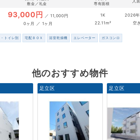
入
敷金／礼金
専有面積
93,000円
1K
2026年
／
11,000円
22.11m²
空
0ヶ月 ／ 1ヶ月
ス・トイレ別
宅配ＢＯＸ
浴室乾燥機
エレベーター
ガスコンロ
他のおすすめ物件
足立区
足立区