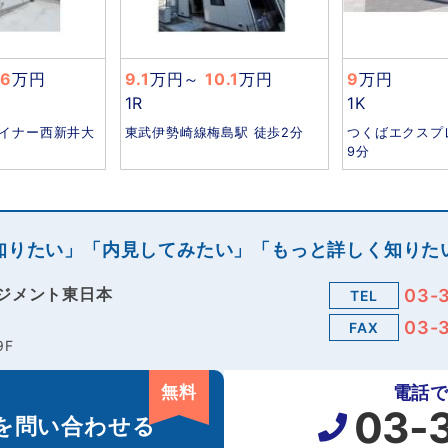
.6
万円
9.1
万円
～
10.1
万円
9
万円
1R
1K
イナー西新井大
東武伊勢崎線梅島駅 徒歩2分
つくばエクスプ
9分
知りたい」「内見してみたい」「もっと詳しく知りた
ジメント東日本
03-
TEL
03-
FAX
9F
無料
電話
03-
を
問い合わせる