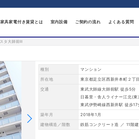
家具家電付き賃貸とは
室内設備
ご契約の流れ
よくある質問
スタ大師前Ⅲ
種別
マンション
所在地
東京都足立区西新井本町２丁目2
交通
東武大師線大師前駅 徒歩5分
日暮里・舎人ライナー江北(東京
東武伊勢崎線西新井駅 徒歩17
築年月
2018年1月
建物構造／階数
鉄筋コンクリート造 ／ 11階建