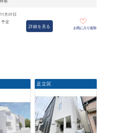
居時期
11月01日
き予定
詳細を見る
お気に入り追加
足立区