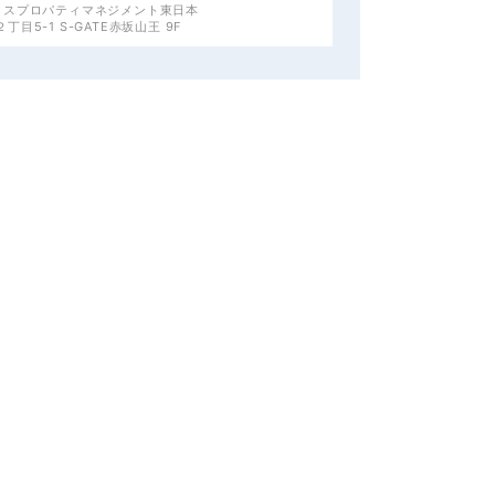
クスプロパティマネジメント東日本
目5-1 S-GATE赤坂山王 9F