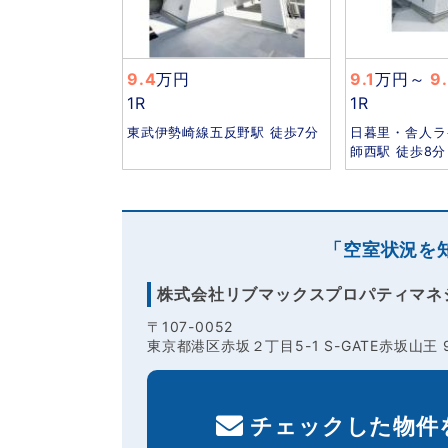
9.4
万円
9.1
万円
～
9
1R
1R
東武伊勢崎線五反野駅 徒歩7分
日暮里・舎人ラ
師西駅 徒歩8分
「空室状況を
株式会社リブマックスプロパティマネ
〒107-0052
東京都港区赤坂２丁目5-1 S-GATE赤坂山王 
チェックした物件