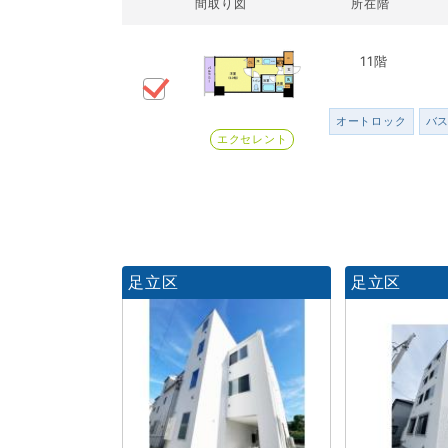
間取り図
所在階
11階
オートロック
バ
エクセレント
足立区
足立区