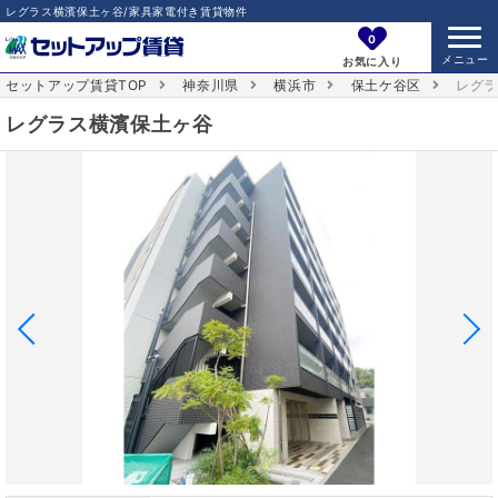
レグラス横濱保土ヶ谷/家具家電付き賃貸物件
0
お気に入り
セットアップ賃貸TOP
神奈川県
横浜市
保土ケ谷区
レグ
レグラス横濱保土ヶ谷