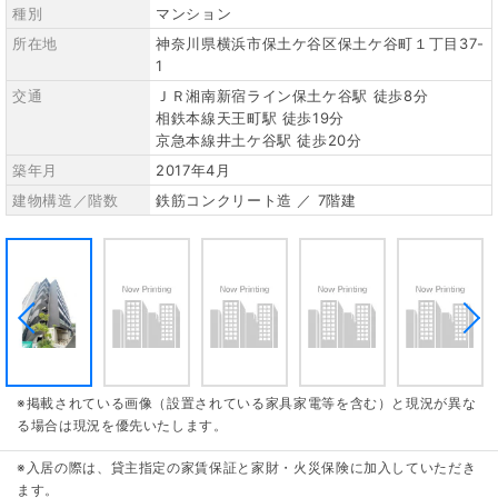
種別
マンション
所在地
神奈川県横浜市保土ケ谷区保土ケ谷町１丁目37-
1
交通
ＪＲ湘南新宿ライン保土ケ谷駅 徒歩8分
相鉄本線天王町駅 徒歩19分
京急本線井土ケ谷駅 徒歩20分
築年月
2017年4月
建物構造／階数
鉄筋コンクリート造 ／ 7階建
※掲載されている画像（設置されている家具家電等を含む）と現況が異な
る場合は現況を優先いたします。
※入居の際は、貸主指定の家賃保証と家財・火災保険に加入していただき
ます。