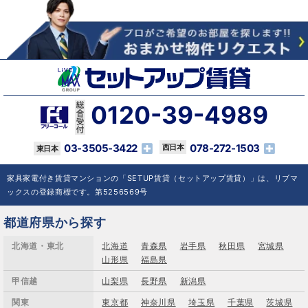
0120-39-4989
03-3505-3422
078-272-1503
家具家電付き賃貸マンションの「SETUP賃貸（セットアップ賃貸）」は、リブマ
ックスの登録商標です。第5256569号
都道府県から探す
北海道・東北
北海道
青森県
岩手県
秋田県
宮城県
山形県
福島県
甲信越
山梨県
長野県
新潟県
関東
東京都
神奈川県
埼玉県
千葉県
茨城県