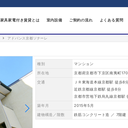
家具家電付き賃貸とは
室内設備
ご契約の流れ
よくある質問
アドバンス京都ソナーレ
種別
マンション
所在地
京都府京都市下京区南夷町170
交通
ＪＲ東海道本線京都駅 徒歩8
近鉄京都線京都駅 徒歩8分
京都市営地下鉄烏丸線京都駅 
築年月
2015年5月
建物構造／階数
鉄筋コンクリート造 ／ 7階建