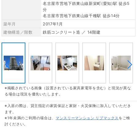
名古屋市営地下鉄東山線新栄町(愛知)駅 徒歩5
分
名古屋市営地下鉄東山線千種駅 徒歩14分
築年月
2017年1月
建物構造／階数
鉄筋コンクリート造 ／ 14階建
※掲載されている画像（設置されている家具家電等を含む）と現況が異な
る場合は現況を優先いたします。
※入居の際は、貸主指定の家賃保証と家財・火災保険に加入していただき
ます。
※1年未満のご利用の場合は、
マンスリーマンション リブマックス
をご検
討ください。