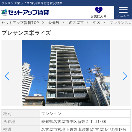
プレサンス栄ライズ/家具家電付き賃貸物件
0
お気に入り
セットアップ賃貸TOP
愛知県
名古屋市
中区
プレサンス
プレサンス栄ライズ
種別
マンション
所在地
愛知県名古屋市中区新栄２丁目1-36
交通
名古屋市営地下鉄東山線栄(名古屋)駅 徒歩17分