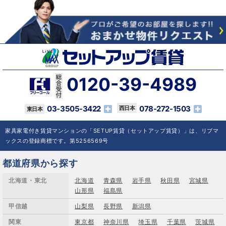
0120-39-4989
03-3505-3422
078-272-1503
家具家電付き賃貸マンションの「SETUP賃貸（セットアップ賃貸）」は、リブマ
ックスの登録商標です。第5256569号
都道府県から探す
北海道・東北
北海道
青森県
岩手県
秋田県
宮城県
山形県
福島県
甲信越
山梨県
長野県
新潟県
関東
東京都
神奈川県
埼玉県
千葉県
茨城県