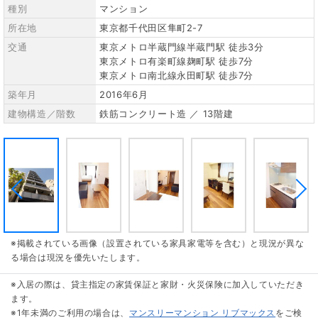
種別
マンション
所在地
東京都千代田区隼町2-7
交通
東京メトロ半蔵門線半蔵門駅 徒歩3分
東京メトロ有楽町線麹町駅 徒歩7分
東京メトロ南北線永田町駅 徒歩7分
築年月
2016年6月
建物構造／階数
鉄筋コンクリート造 ／ 13階建
※掲載されている画像（設置されている家具家電等を含む）と現況が異な
る場合は現況を優先いたします。
※入居の際は、貸主指定の家賃保証と家財・火災保険に加入していただき
ます。
※1年未満のご利用の場合は、
マンスリーマンション リブマックス
をご検