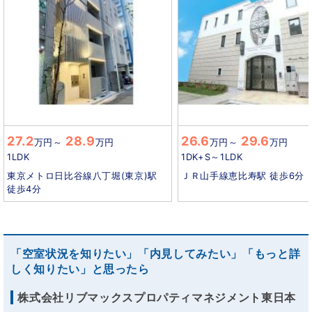
27.2
28.9
26.6
29.6
万円
～
万円
万円
～
万円
1LDK
1DK+S～1LDK
東京メトロ日比谷線八丁堀(東京)駅
ＪＲ山手線恵比寿駅 徒歩6分
徒歩4分
「空室状況を知りたい」「内見してみたい」「もっと詳
しく知りたい」と思ったら
株式会社リブマックスプロパティマネジメント東日本