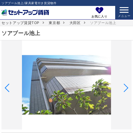
ソアブール池上/家具家電付き賃貸物件
0
お気に入り
セットアップ賃貸TOP
東京都
大田区
ソアブール池上
ソアブール池上