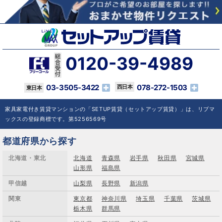
0120-39-4989
03-3505-3422
078-272-1503
家具家電付き賃貸マンションの「SETUP賃貸（セットアップ賃貸）」は、リブマ
ックスの登録商標です。第5256569号
都道府県から探す
北海道・東北
北海道
青森県
岩手県
秋田県
宮城県
山形県
福島県
甲信越
山梨県
長野県
新潟県
関東
東京都
神奈川県
埼玉県
千葉県
茨城県
栃木県
群馬県