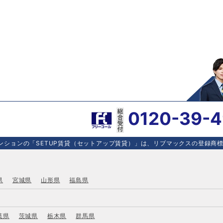
0120-39-
ションの「SETUP賃貸（セットアップ賃貸）」は、リブマックスの登録商標で
県
宮城県
山形県
福島県
葉県
茨城県
栃木県
群馬県