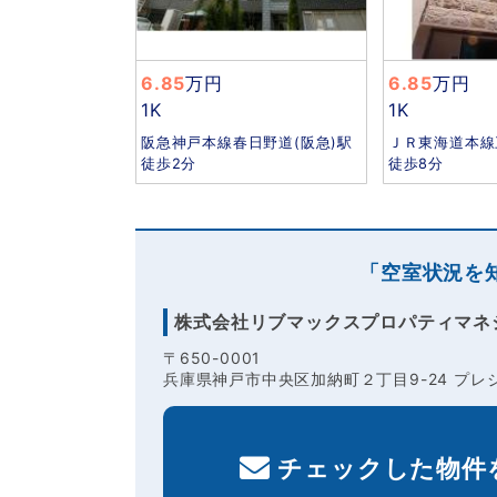
6.85
万円
6.85
万円
1K
1K
阪急神戸本線春日野道(阪急)駅
ＪＲ東海道本線
徒歩2分
徒歩8分
「空室状況を
株式会社リブマックスプロパティマネ
〒650-0001
兵庫県神戸市中央区加納町２丁目9-24 プレジ
チェックした物件