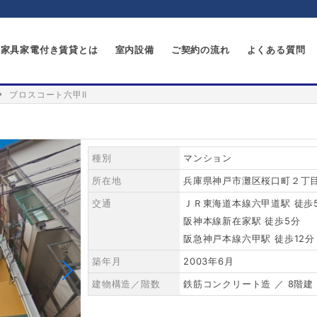
家具家電付き賃貸とは
室内設備
ご契約の流れ
よくある質問
ブロスコート六甲Ⅱ
種別
マンション
所在地
兵庫県神戸市灘区桜口町２丁目1
交通
ＪＲ東海道本線六甲道駅 徒歩
阪神本線新在家駅 徒歩5分
阪急神戸本線六甲駅 徒歩12分
築年月
2003年6月
建物構造／階数
鉄筋コンクリート造 ／ 8階建