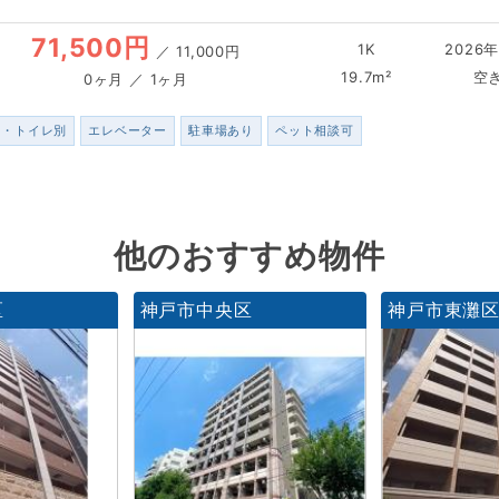
71,500円
1K
2026年
／
11,000円
19.7m²
空
0ヶ月 ／ 1ヶ月
ス・トイレ別
エレベーター
駐車場あり
ペット相談可
他のおすすめ物件
区
神戸市中央区
神戸市東灘