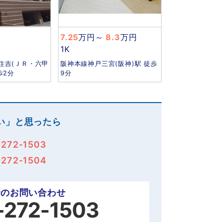
7.25
万円
～
8.3
万円
1K
住吉(ＪＲ・六甲
阪神本線神戸三宮(阪神)駅 徒歩
歩2分
9分
い」と思ったら
-272-1503
-272-1504
でのお問い合わせ
-272-1503