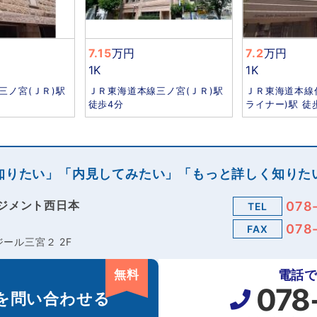
7.15
万円
7.2
万円
1K
1K
三ノ宮(ＪＲ)駅
ＪＲ東海道本線三ノ宮(ＪＲ)駅
ＪＲ東海道本線
徒歩4分
ライナー)駅 徒
知りたい」「内見してみたい」「もっと詳しく知りた
ジメント西日本
078
TEL
078
FAX
ール三宮２ 2F
無料
電話
078
を
問い合わせる