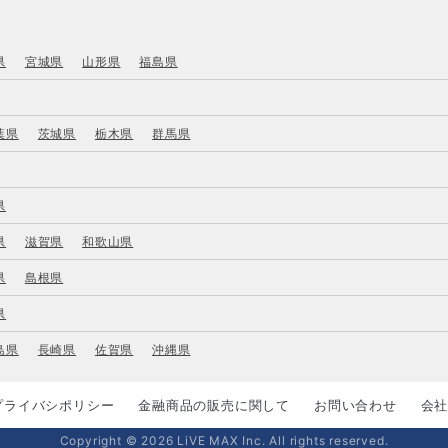
県
宮城県
山形県
福島県
葉県
茨城県
栃木県
群馬県
県
県
滋賀県
和歌山県
県
島根県
県
島県
長崎県
佐賀県
沖縄県
プライバシポリシー
金融商品の販売に関して
お問い合わせ
会
Copyright © 2026 LiVE MAX Inc. All rights reserved.