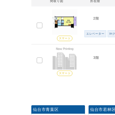
間取り図
所在階
2階
エレベーター
IH
スマート
3階
スマート
仙台市青葉区
仙台市若林