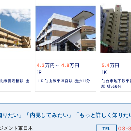
4.3
万円
～
4.8
万円
5.4
万円
1R
1K
北線愛宕橋駅 徒
ＪＲ仙山線東照宮駅 徒歩11分
仙台市地下鉄東
駅 徒歩6分
知りたい」「内見してみたい」「もっと詳しく知りた
ジメント東日本
03-
TEL