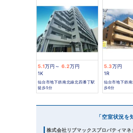
5.1
万円
～
6.2
万円
5.3
万円
1K
1R
仙台市地下鉄南北線北四番丁駅
仙台市地下鉄南
徒歩5分
歩6分
「空室状況を
株式会社リブマックスプロパティマネ