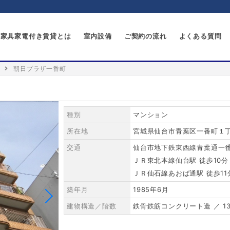
家具家電付き賃貸とは
室内設備
ご契約の流れ
よくある質問
朝日プラザ一番町
種別
マンション
所在地
宮城県仙台市青葉区一番町１丁目
交通
仙台市地下鉄東西線青葉通一番
ＪＲ東北本線仙台駅 徒歩10分
ＪＲ仙石線あおば通駅 徒歩11
築年月
1985年6月
建物構造／階数
鉄骨鉄筋コンクリート造 ／ 1