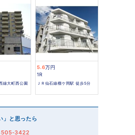
5.6
万円
1R
西線大町西公園
ＪＲ仙石線榴ケ岡駅 徒歩5分
い」と思ったら
3505-3422