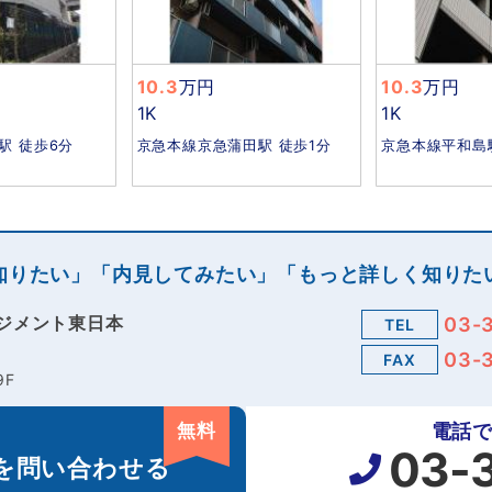
10.3
万円
10.3
万円
1K
1K
駅 徒歩6分
京急本線京急蒲田駅 徒歩1分
京急本線平和島
知りたい」「内見してみたい」「もっと詳しく知りた
ジメント東日本
03-
TEL
03-
FAX
9F
無料
電話
03-
を
問い合わせる