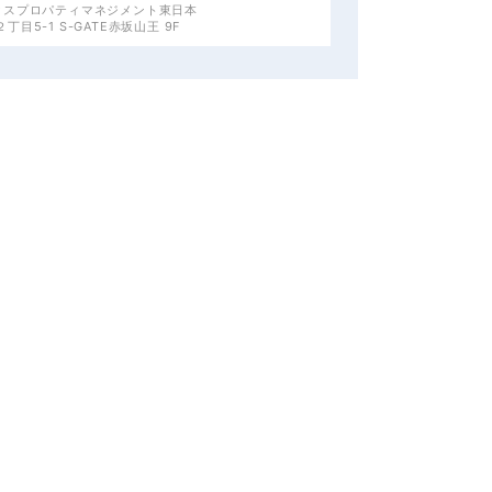
クスプロパティマネジメント東日本
目5-1 S-GATE赤坂山王 9F