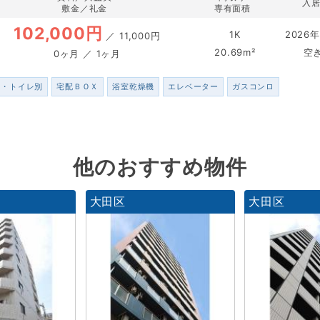
入
敷金／礼金
専有面積
102,000円
1K
2026年
／
11,000円
20.69m²
空
0ヶ月 ／ 1ヶ月
ス・トイレ別
宅配ＢＯＸ
浴室乾燥機
エレベーター
ガスコンロ
他のおすすめ物件
大田区
大田区