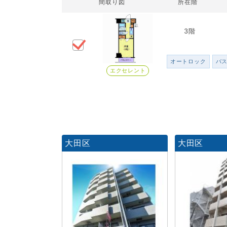
間取り図
所在階
3階
オートロック
バ
エクセレント
大田区
大田区