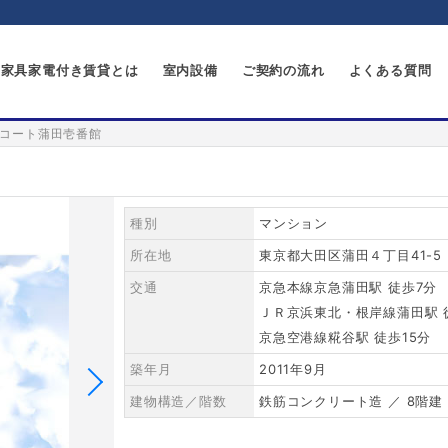
家具家電付き賃貸とは
室内設備
ご契約の流れ
よくある質問
コート蒲田壱番館
種別
マンション
所在地
東京都大田区蒲田４丁目41-5
交通
京急本線京急蒲田駅 徒歩7分
ＪＲ京浜東北・根岸線蒲田駅 
京急空港線糀谷駅 徒歩15分
築年月
2011年9月
建物構造／階数
鉄筋コンクリート造 ／ 8階建