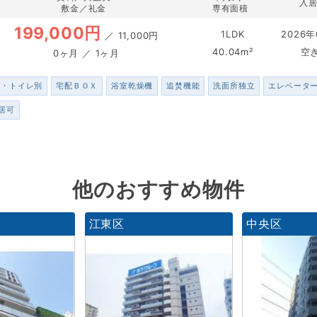
入
敷金／礼金
専有面積
199,000円
1LDK
2026年
／
11,000円
40.04m²
空
0ヶ月 ／ 1ヶ月
ス・トイレ別
宅配ＢＯＸ
浴室乾燥機
追焚機能
洗面所独立
エレベータ
居可
他のおすすめ物件
江東区
中央区