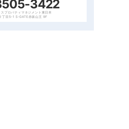
3505-3422
クスプロパティマネジメント東日本
目5-1 S-GATE赤坂山王 9F