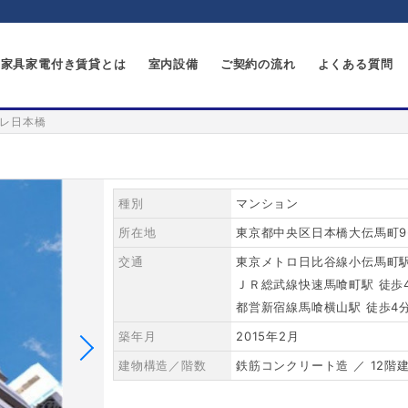
家具家電付き賃貸とは
室内設備
ご契約の流れ
よくある質問
レ日本橋
種別
マンション
所在地
東京都中央区日本橋大伝馬町9
交通
東京メトロ日比谷線小伝馬町駅
ＪＲ総武線快速馬喰町駅 徒歩
都営新宿線馬喰横山駅 徒歩4
築年月
2015年2月
建物構造／階数
鉄筋コンクリート造 ／ 12階