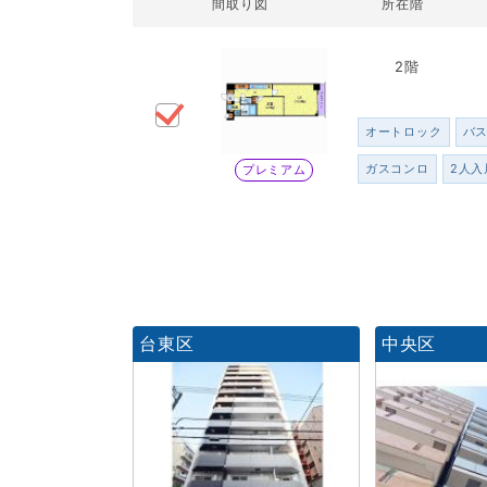
間取り図
所在階
2階
オートロック
バ
ガスコンロ
2人入
プレミアム
台東区
中央区