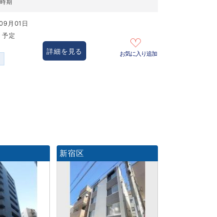
居時期
09月01日
き予定
詳細を見る
お気に入り追加
ー
新宿区