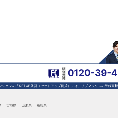
0120-39-
ションの「SETUP賃貸（セットアップ賃貸）」は、リブマックスの登録商標で
県
宮城県
山形県
福島県