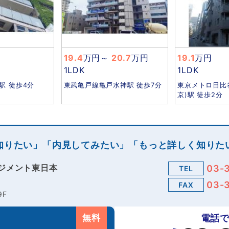
19.4
万円
～
20.7
万円
19.1
万円
1LDK
1LDK
駅 徒歩4分
東武亀戸線亀戸水神駅 徒歩7分
東京メトロ日比
京)駅 徒歩2分
知りたい」「内見してみたい」「もっと詳しく知りた
ジメント東日本
03-
TEL
03-
FAX
9F
無料
電話