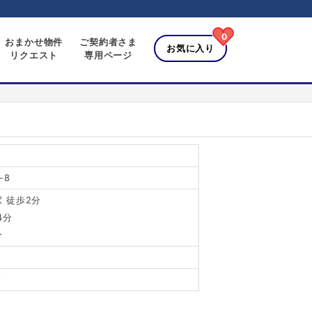
0
おまかせ物件
ご契約者さま
お気に入り
リクエスト
専用ページ
-8
 徒歩2分
4分
分
建