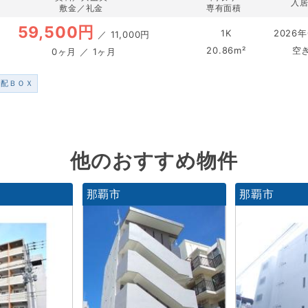
入
敷金／礼金
専有面積
59,500円
1K
2026年
／
11,000円
20.86m²
空
0ヶ月 ／ 1ヶ月
宅配ＢＯＸ
他のおすすめ物件
那覇市
那覇市