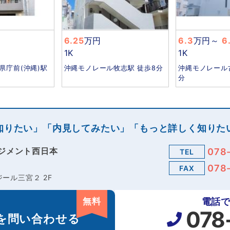
6.25
万円
6.3
万円
～
6
1K
1K
県庁前(沖縄)駅
沖縄モノレール牧志駅 徒歩8分
沖縄モノレール古
分
知りたい」「内見してみたい」「もっと詳しく知りた
ジメント西日本
078
TEL
078
FAX
ール三宮２ 2F
無料
電話
078
を
問い合わせる