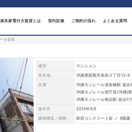
家具家電付き賃貸とは
室内設備
ご契約の流れ
よくある質問
ータ前島
種別
マンション
所在地
沖縄県那覇市前島３丁目12-9
交通
沖縄モノレール美栄橋駅 徒歩
沖縄モノレール県庁前(沖縄)駅
沖縄モノレール牧志駅 徒歩17
築年月
2014年9月
建物構造／階数
鉄筋コンクリート造 ／ 6階建