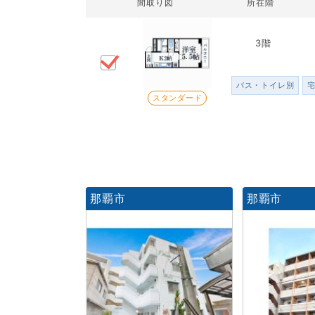
間取り図
所在階
3階
バス・トイレ別
スタンダード
那覇市
那覇市