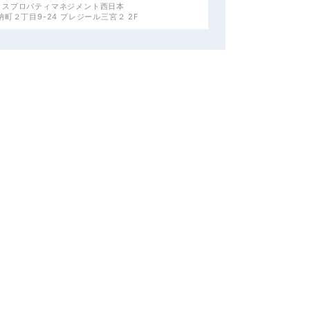
クスプロパティマネジメント西日本
町２丁目9-24 プレジール三宮２ 2F