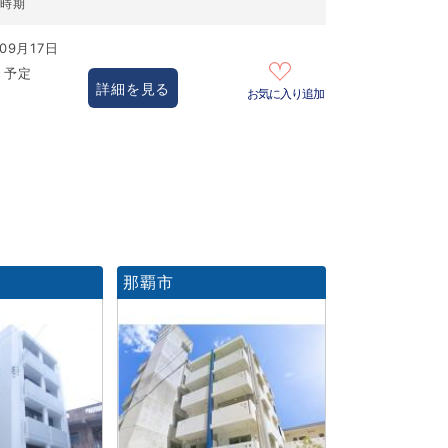
居時期
09月17日
き予定
詳細を見る
お気に入り追加
那覇市