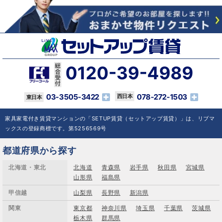
0120-39-4989
03-3505-3422
078-272-1503
家具家電付き賃貸マンションの「SETUP賃貸（セットアップ賃貸）」は、リブマ
ックスの登録商標です。第5256569号
都道府県から探す
北海道・東北
北海道
青森県
岩手県
秋田県
宮城県
山形県
福島県
甲信越
山梨県
長野県
新潟県
関東
東京都
神奈川県
埼玉県
千葉県
茨城県
栃木県
群馬県