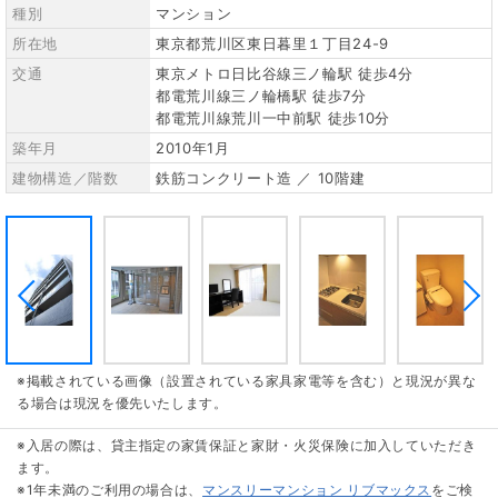
種別
マンション
所在地
東京都荒川区東日暮里１丁目24-9
交通
東京メトロ日比谷線三ノ輪駅 徒歩4分
都電荒川線三ノ輪橋駅 徒歩7分
都電荒川線荒川一中前駅 徒歩10分
築年月
2010年1月
建物構造／階数
鉄筋コンクリート造 ／ 10階建
※掲載されている画像（設置されている家具家電等を含む）と現況が異な
る場合は現況を優先いたします。
※入居の際は、貸主指定の家賃保証と家財・火災保険に加入していただき
ます。
※1年未満のご利用の場合は、
マンスリーマンション リブマックス
をご検