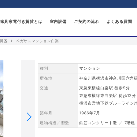
家具家電付き賃貸とは
室内設備
ご契約の流れ
よくある質問
川区
ペガサスマンション白楽
種別
マンション
所在地
神奈川県横浜市神奈川区六角橋２
交通
東急東横線白楽駅 徒歩9分
東急東横線東白楽駅 徒歩12分
横浜市営地下鉄ブルーライン岸
築年月
1986年7月
建物構造／階数
鉄筋コンクリート造 ／ 7階建