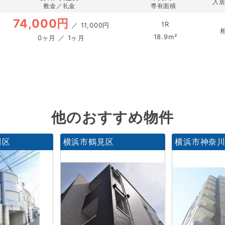
入
敷金／礼金
専有面積
74,000円
1R
／
11,000円
18.9m²
0ヶ月 ／ 1ヶ月
他のおすすめ物件
川区
横浜市鶴見区
横浜市神奈