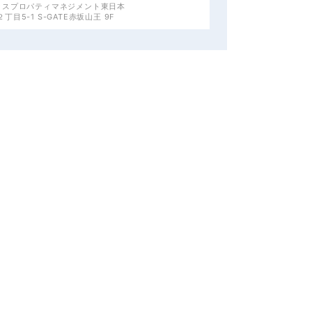
クスプロパティマネジメント東日本
目5-1 S-GATE赤坂山王 9F