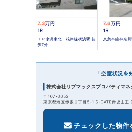
7.3
万円
7.6
万円
1R
1R
ＪＲ京浜東北・根岸線横浜駅 徒
京急本線神奈川
歩7分
「空室状況を
株式会社リブマックスプロパティマネ
〒107-0052
東京都港区赤坂２丁目5-1 S-GATE赤坂山王 
チェックした物件