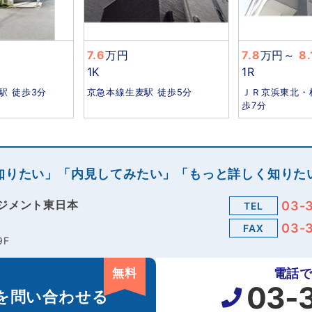
7.6
万円
7.8
万円
～
8.
1K
1R
駅 徒歩3分
京急本線生麦駅 徒歩5分
ＪＲ京浜東北・
歩7分
知りたい」「内見してみたい」「もっと詳しく知りた
ジメント東日本
03-
TEL
03-
FAX
9F
無料
電話
03-
を
問い合わせる