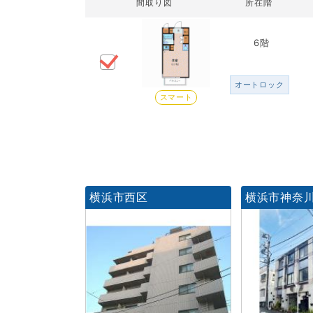
間取り図
所在階
6階
オートロック
スマート
横浜市西区
横浜市神奈