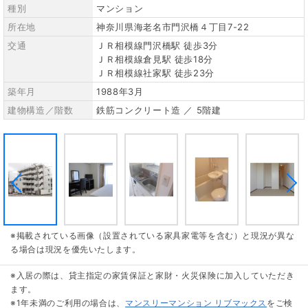
種別
マンション
所在地
神奈川県海老名市門沢橋４丁目7-22
交通
ＪＲ相模線門沢橋駅 徒歩3分
ＪＲ相模線倉見駅 徒歩18分
ＪＲ相模線社家駅 徒歩23分
築年月
1988年3月
建物構造／階数
鉄筋コンクリート造 ／ 5階建
※掲載されている画像（設置されている家具家電等を含む）と現況が異な
る場合は現況を優先いたします。
※入居の際は、貸主指定の家賃保証と家財・火災保険に加入していただき
ます。
※1年未満のご利用の場合は、
マンスリーマンション リブマックス
をご検