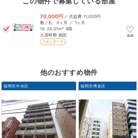
この物件で募集している部屋
70,000円
／
11,000円
0ヶ月 ／ 1ヶ月
1K
24.01m²
4階
相談
追加
スタンダード
他のおすすめ物件
福岡市中央区
福岡市博多区