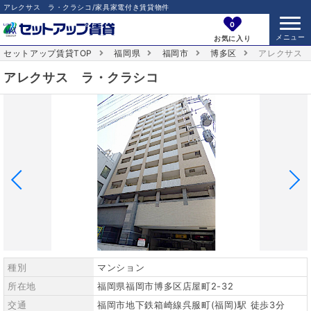
アレクサス ラ・クラシコ/家具家電付き賃貸物件
0
お気に入り
セットアップ賃貸TOP
福岡県
福岡市
博多区
アレクサス
アレクサス ラ・クラシコ
種別
マンション
所在地
福岡県福岡市博多区店屋町2-32
交通
福岡市地下鉄箱崎線呉服町(福岡)駅 徒歩3分