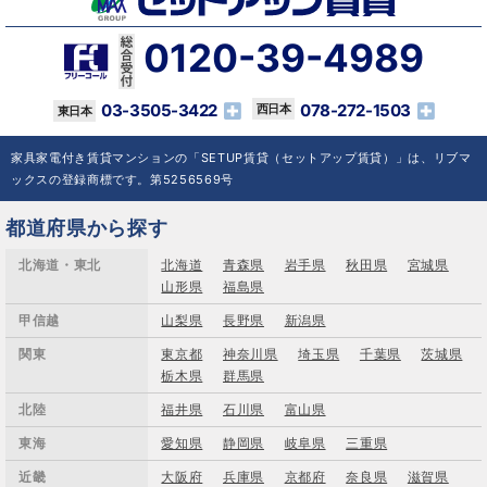
0120-39-4989
03-3505-3422
078-272-1503
家具家電付き賃貸マンションの「SETUP賃貸（セットアップ賃貸）」は、リブマ
ックスの登録商標です。第5256569号
都道府県から探す
北海道・東北
北海道
青森県
岩手県
秋田県
宮城県
山形県
福島県
甲信越
山梨県
長野県
新潟県
関東
東京都
神奈川県
埼玉県
千葉県
茨城県
栃木県
群馬県
北陸
福井県
石川県
富山県
東海
愛知県
静岡県
岐阜県
三重県
近畿
大阪府
兵庫県
京都府
奈良県
滋賀県