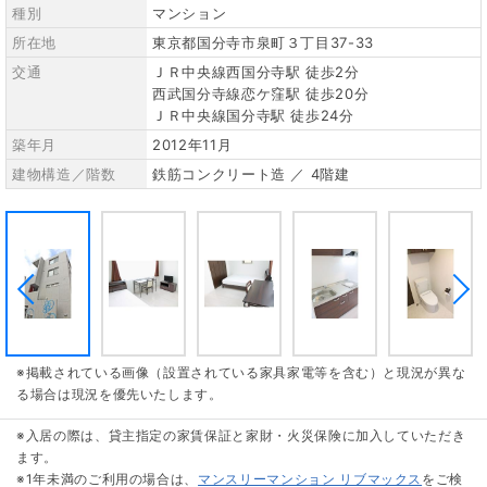
種別
マンション
所在地
東京都国分寺市泉町３丁目37-33
交通
ＪＲ中央線西国分寺駅 徒歩2分
西武国分寺線恋ケ窪駅 徒歩20分
ＪＲ中央線国分寺駅 徒歩24分
築年月
2012年11月
建物構造／階数
鉄筋コンクリート造 ／ 4階建
※掲載されている画像（設置されている家具家電等を含む）と現況が異な
る場合は現況を優先いたします。
※入居の際は、貸主指定の家賃保証と家財・火災保険に加入していただき
ます。
※1年未満のご利用の場合は、
マンスリーマンション リブマックス
をご検