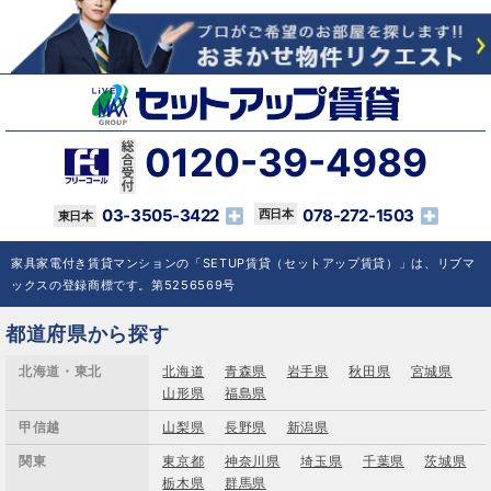
0120-39-4989
03-3505-3422
078-272-1503
家具家電付き賃貸マンションの「SETUP賃貸（セットアップ賃貸）」は、リブマ
ックスの登録商標です。第5256569号
都道府県から探す
北海道・東北
北海道
青森県
岩手県
秋田県
宮城県
山形県
福島県
甲信越
山梨県
長野県
新潟県
関東
東京都
神奈川県
埼玉県
千葉県
茨城県
栃木県
群馬県