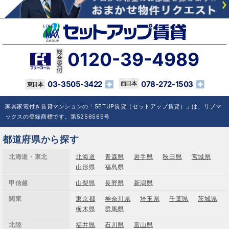
0120-39-4989
03-3505-3422
078-272-1503
家具家電付き賃貸マンションの「SETUP賃貸（セットアップ賃貸）」は、リブマ
ックスの登録商標です。第5256569号
都道府県から探す
北海道・東北
北海道
青森県
岩手県
秋田県
宮城県
山形県
福島県
甲信越
山梨県
長野県
新潟県
関東
東京都
神奈川県
埼玉県
千葉県
茨城県
栃木県
群馬県
北陸
福井県
石川県
富山県