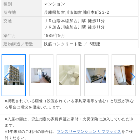
種別
マンション
所在地
兵庫県加古川市加古川町本町23-2
交通
ＪＲ山陽本線加古川駅 徒歩11分
ＪＲ加古川線加古川駅 徒歩11分
築年月
1989年9月
建物構造／階数
鉄筋コンクリート造 ／ 6階建
※掲載されている画像（設置されている家具家電等を含む）と現況が異な
る場合は現況を優先いたします。
※入居の際は、貸主指定の家賃保証と家財・火災保険に加入していただき
ます。
※1年未満のご利用の場合は、
マンスリーマンション リブマックス
をご検
討ください。