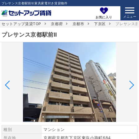
プレサンス京都駅前Ⅱ/家具家電付き賃貸物件
0
お気に入り
セットアップ賃貸TOP
京都府
京都市
下京区
プレサンス京
プレサンス京都駅前Ⅱ
種別
マンション
所在地
京都府京都市下京区東塩小路町684