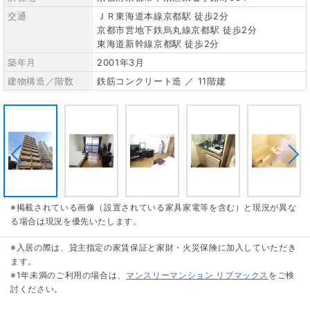
交通
ＪＲ東海道本線京都駅 徒歩2分
京都市営地下鉄烏丸線京都駅 徒歩2分
東海道新幹線京都駅 徒歩2分
築年月
2001年3月
建物構造／階数
鉄筋コンクリート造 ／ 11階建
※掲載されている画像（設置されている家具家電等を含む）と現況が異な
る場合は現況を優先いたします。
※入居の際は、貸主指定の家賃保証と家財・火災保険に加入していただき
ます。
※1年未満のご利用の場合は、
マンスリーマンション リブマックス
をご検
討ください。