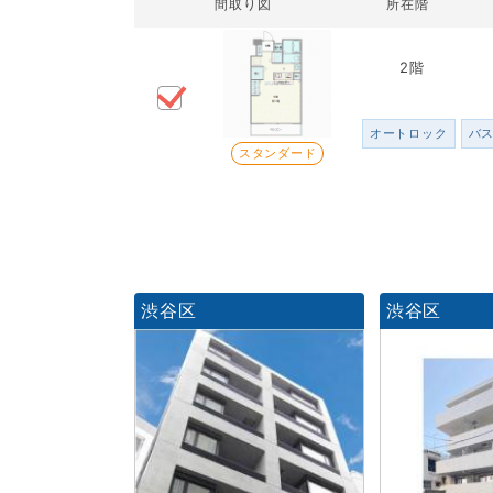
間取り図
所在階
2階
オートロック
バ
スタンダード
渋谷区
渋谷区