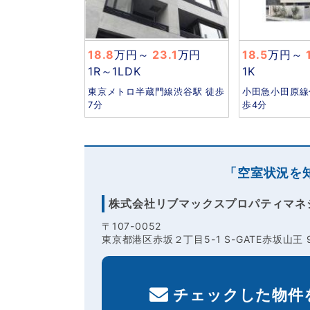
18.8
万円
～
23.1
万円
18.5
万円
～
1
1R～1LDK
1K
東京メトロ半蔵門線渋谷駅 徒歩
小田急小田原線
7分
歩4分
「空室状況を
株式会社リブマックスプロパティマネ
〒107-0052
東京都港区赤坂２丁目5-1 S-GATE赤坂山王 
チェックした物件