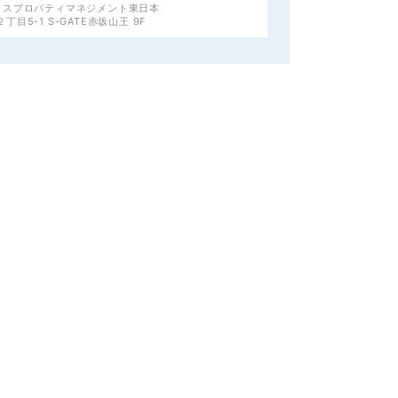
クスプロパティマネジメント東日本
目5-1 S-GATE赤坂山王 9F