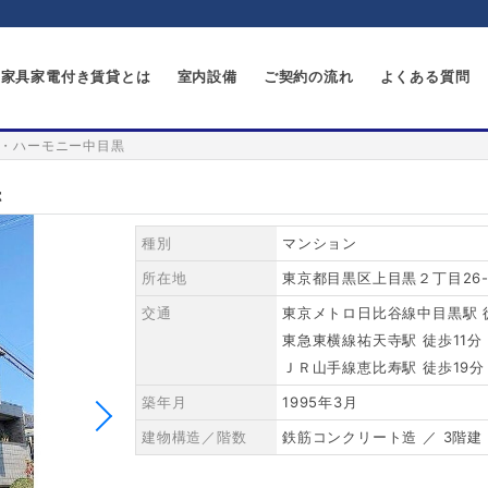
家具家電付き賃貸とは
室内設備
ご契約の流れ
よくある質問
・ハーモニー中目黒
黒
種別
マンション
所在地
東京都目黒区上目黒２丁目26-
交通
東京メトロ日比谷線中目黒駅 
東急東横線祐天寺駅 徒歩11分
ＪＲ山手線恵比寿駅 徒歩19分
築年月
1995年3月
建物構造／階数
鉄筋コンクリート造 ／ 3階建