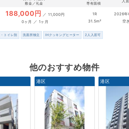
入
敷金／礼金
専有面積
188,000円
1R
2026年
／
11,000円
31.5m²
空
0ヶ月 ／ 1ヶ月
ス・トイレ別
洗面所独立
IHクッキングヒーター
2人入居可
他のおすすめ物件
港区
港区