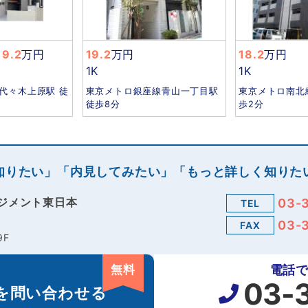
9.2
万円
19.2
万円
18.2
万円
1K
1K
代々木上原駅 徒
東京メトロ銀座線青山一丁目駅
東京メトロ南北
徒歩8分
歩2分
知りたい」「内見してみたい」「もっと詳しく知りた
ジメント東日本
03-
TEL
03-
FAX
9F
無料
電話
03-
を
問い合わせる