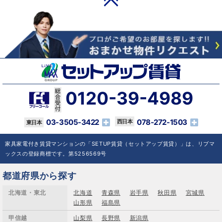
0120-39-4989
03-3505-3422
078-272-1503
家具家電付き賃貸マンションの「SETUP賃貸（セットアップ賃貸）」は、リブマ
ックスの登録商標です。第5256569号
都道府県から探す
北海道・東北
北海道
青森県
岩手県
秋田県
宮城県
山形県
福島県
甲信越
山梨県
長野県
新潟県