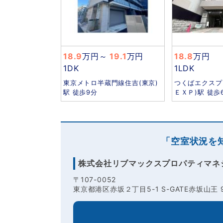
18.9
万円
～
19.1
万円
18.8
万円
1DK
1LDK
東京メトロ半蔵門線住吉(東京)
つくばエクスプ
駅 徒歩9分
ＥＸＰ)駅 徒歩
「空室状況を
株式会社リブマックスプロパティマネ
〒107-0052
東京都港区赤坂２丁目5-1 S-GATE赤坂山王 