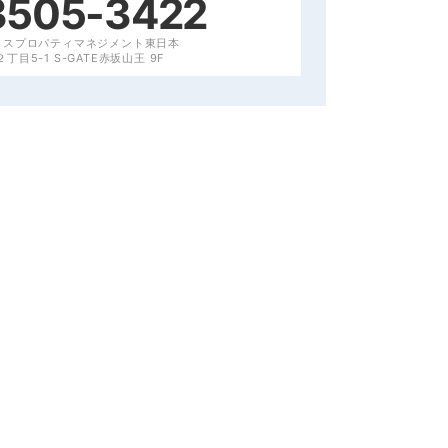
3505-3422
クスプロパティマネジメント東日本
目5-1 S-GATE赤坂山王 9F