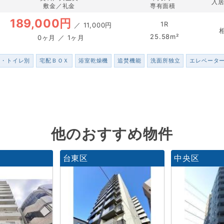
入
敷金／礼金
専有面積
189,000円
1R
／
11,000円
25.58m²
0ヶ月 ／ 1ヶ月
ス・トイレ別
宅配ＢＯＸ
浴室乾燥機
追焚機能
洗面所独立
エレベータ
他のおすすめ物件
台東区
中央区