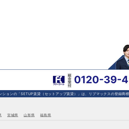
0120-39-
ションの「SETUP賃貸（セットアップ賃貸）」は、リブマックスの登録商標で
県
宮城県
山形県
福島県