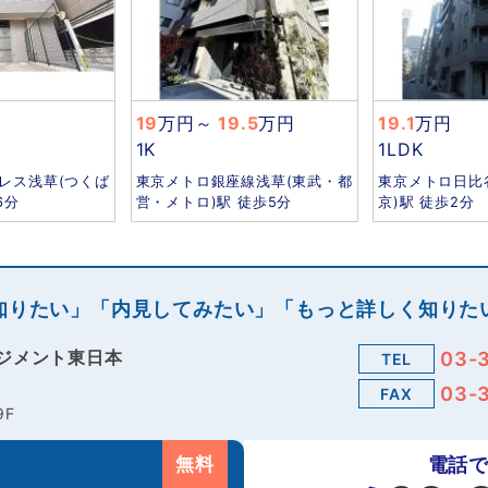
19
万円
～
19.5
万円
19.1
万円
1K
1LDK
レス浅草(つくば
東京メトロ銀座線浅草(東武・都
東京メトロ日比
6分
営・メトロ)駅 徒歩5分
京)駅 徒歩2分
知りたい」「内見してみたい」「もっと詳しく知りた
ジメント東日本
03-
TEL
03-
FAX
9F
無料
電話