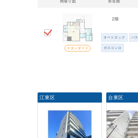
間取り図
所在階
2階
オートロック
バ
ガスコンロ
スタンダード
江東区
台東区