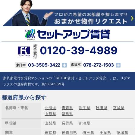
0120-39-4989
03-3505-3422
078-272-1503
家具家電付き賃貸マンションの「SETUP賃貸（セットアップ賃貸）」は、リブマ
ックスの登録商標です。第5256569号
都道府県から探す
北海道・東北
北海道
青森県
岩手県
秋田県
宮城県
山形県
福島県
甲信越
山梨県
長野県
新潟県
関東
東京都
神奈川県
埼玉県
千葉県
茨城県