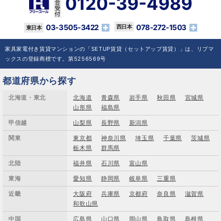
0120-39-4989
03-3505-3422
078-272-1503
家具家電付き賃貸マンションの「SETUP賃貸（セットアップ賃貸）」は、リブマ
ックスの登録商標です。第5256569号
都道府県から探す
北海道・東北
北海道
青森県
岩手県
秋田県
宮城県
山形県
福島県
甲信越
山梨県
長野県
新潟県
関東
東京都
神奈川県
埼玉県
千葉県
茨城県
栃木県
群馬県
北陸
福井県
石川県
富山県
東海
愛知県
静岡県
岐阜県
三重県
近畿
大阪府
兵庫県
京都府
奈良県
滋賀県
和歌山県
中国
広島県
山口県
岡山県
鳥取県
島根県