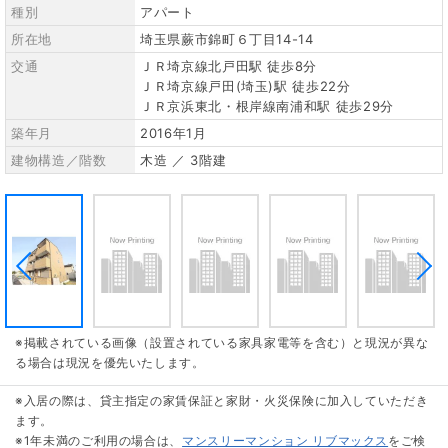
種別
アパート
所在地
埼玉県蕨市錦町６丁目14-14
交通
ＪＲ埼京線北戸田駅 徒歩8分
ＪＲ埼京線戸田(埼玉)駅 徒歩22分
ＪＲ京浜東北・根岸線南浦和駅 徒歩29分
築年月
2016年1月
建物構造／階数
木造 ／ 3階建
※掲載されている画像（設置されている家具家電等を含む）と現況が異な
る場合は現況を優先いたします。
※入居の際は、貸主指定の家賃保証と家財・火災保険に加入していただき
ます。
※1年未満のご利用の場合は、
マンスリーマンション リブマックス
をご検