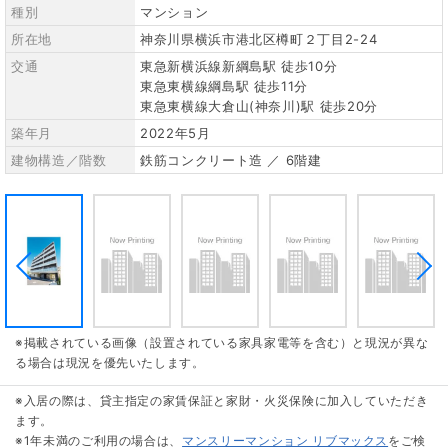
種別
マンション
所在地
神奈川県横浜市港北区樽町２丁目2-24
交通
東急新横浜線新綱島駅 徒歩10分
東急東横線綱島駅 徒歩11分
東急東横線大倉山(神奈川)駅 徒歩20分
築年月
2022年5月
建物構造／階数
鉄筋コンクリート造 ／ 6階建
※掲載されている画像（設置されている家具家電等を含む）と現況が異な
る場合は現況を優先いたします。
※入居の際は、貸主指定の家賃保証と家財・火災保険に加入していただき
ます。
※1年未満のご利用の場合は、
マンスリーマンション リブマックス
をご検