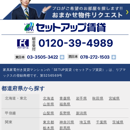
0120-39-4989
03-3505-3422
078-272-1503
家具家電付き賃貸マンションの「SETUP賃貸（セットアップ賃貸）」は、リブマ
ックスの登録商標です。第5256569号
都道府県から探す
北海道・東北
北海道
青森県
岩手県
秋田県
宮城県
山形県
福島県
甲信越
山梨県
長野県
新潟県
関東
東京都
神奈川県
埼玉県
千葉県
茨城県
栃木県
群馬県