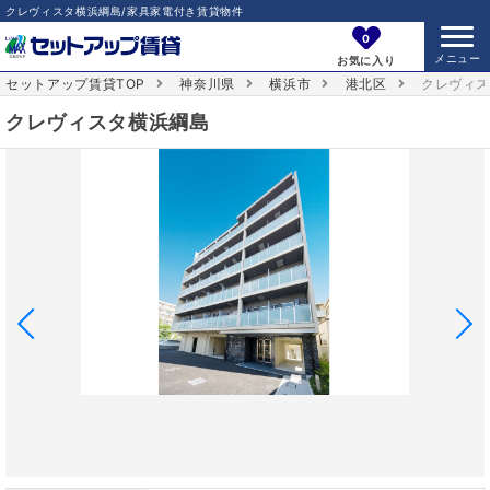
クレヴィスタ横浜綱島/家具家電付き賃貸物件
0
お気に入り
セットアップ賃貸TOP
神奈川県
横浜市
港北区
クレヴィ
クレヴィスタ横浜綱島