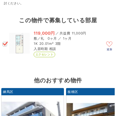
討ください。
この物件で募集している部屋
119,000円
／
11,000円
0ヶ月 ／ 1ヶ月
1K
20.01m²
3階
相談
追加
エクセレント
他のおすすめ物件
練馬区
板橋区