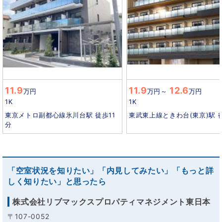
11.9
11.9
12.6
万円
万円
～
万円
1K
1K
東京メトロ副都心線氷川台駅 徒歩11
東武東上線ときわ台(東京)駅 
分
「空室状況を知りたい」「内見してみたい」「もっと詳
しく知りたい」と思ったら
株式会社リブマックスプロパティマネジメント東日本
〒107-0052