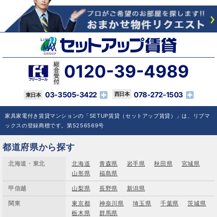
0120-39-4989
03-3505-3422
078-272-1503
家具家電付き賃貸マンションの「SETUP賃貸（セットアップ賃貸）」は、リブマ
ックスの登録商標です。第5256569号
都道府県から探す
北海道・東北
北海道
青森県
岩手県
秋田県
宮城県
山形県
福島県
甲信越
山梨県
長野県
新潟県
関東
東京都
神奈川県
埼玉県
千葉県
茨城県
栃木県
群馬県