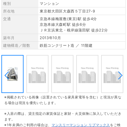
種別
マンション
所在地
東京都大田区大森西５丁目27-9
交通
京急本線梅屋敷(東京)駅 徒歩4分
京急本線大森町駅 徒歩6分
ＪＲ京浜東北・根岸線蒲田駅 徒歩22分
築年月
2013年10月
建物構造／階数
鉄筋コンクリート造 ／ 11階建
※掲載されている画像（設置されている家具家電等を含む）と現況が異な
る場合は現況を優先いたします。
※入居の際は、貸主指定の家賃保証と家財・火災保険に加入していただき
ます。
※1年未満のご利用の場合は、
マンスリーマンション リブマックス
をご検