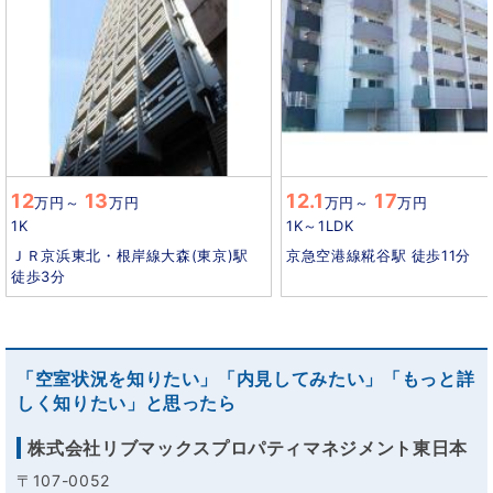
12
13
12.1
17
万円
～
万円
万円
～
万円
1K
1K～1LDK
ＪＲ京浜東北・根岸線大森(東京)駅
京急空港線糀谷駅 徒歩11分
徒歩3分
「空室状況を知りたい」「内見してみたい」「もっと詳
しく知りたい」と思ったら
株式会社リブマックスプロパティマネジメント東日本
〒107-0052