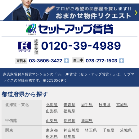
0120-39-4989
03-3505-3422
078-272-1503
家具家電付き賃貸マンションの「SETUP賃貸（セットアップ賃貸）」は、リブマ
ックスの登録商標です。第5256569号
都道府県から探す
北海道・東北
北海道
青森県
岩手県
秋田県
宮城県
山形県
福島県
甲信越
山梨県
長野県
新潟県
関東
東京都
神奈川県
埼玉県
千葉県
茨城県
栃木県
群馬県