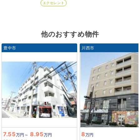
エクセレント
他のおすすめ物件
豊中市
川西市
7.55
8.95
8
万円
～
万円
万円