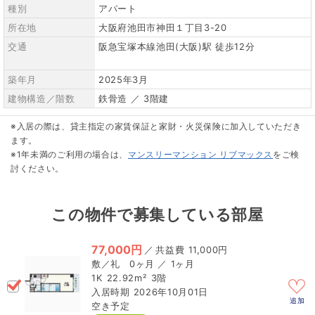
種別
アパート
所在地
大阪府池田市神田１丁目3-20
交通
阪急宝塚本線池田(大阪)駅 徒歩12分
築年月
2025年3月
建物構造／階数
鉄骨造 ／ 3階建
※入居の際は、貸主指定の家賃保証と家財・火災保険に加入していただき
ます。
※1年未満のご利用の場合は、
マンスリーマンション リブマックス
をご検
討ください。
この物件で募集している部屋
77,000円
／
11,000円
0ヶ月 ／ 1ヶ月
1K
22.92m²
3階
2026年10月01日
追加
空き予定